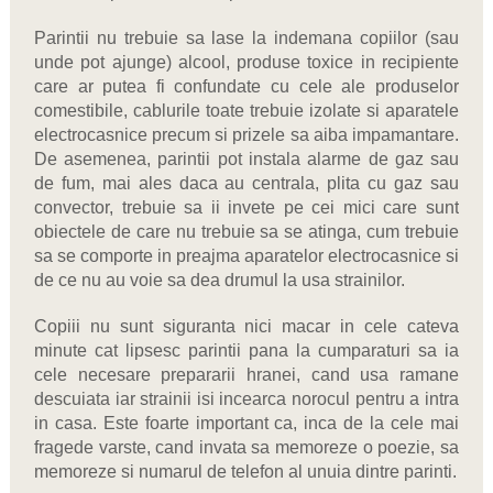
Parintii nu trebuie sa lase la indemana copiilor (sau
unde pot ajunge) alcool, produse toxice in recipiente
care ar putea fi confundate cu cele ale produselor
comestibile, cablurile toate trebuie izolate si aparatele
electrocasnice precum si prizele sa aiba impamantare.
De asemenea, parintii pot instala alarme de gaz sau
de fum, mai ales daca au centrala, plita cu gaz sau
convector, trebuie sa ii invete pe cei mici care sunt
obiectele de care nu trebuie sa se atinga, cum trebuie
sa se comporte in preajma aparatelor electrocasnice si
de ce nu au voie sa dea drumul la usa strainilor.
Copiii nu sunt siguranta nici macar in cele cateva
minute cat lipsesc parintii pana la cumparaturi sa ia
cele necesare prepararii hranei, cand usa ramane
descuiata iar strainii isi incearca norocul pentru a intra
in casa. Este foarte important ca, inca de la cele mai
fragede varste, cand invata sa memoreze o poezie, sa
memoreze si numarul de telefon al unuia dintre parinti.