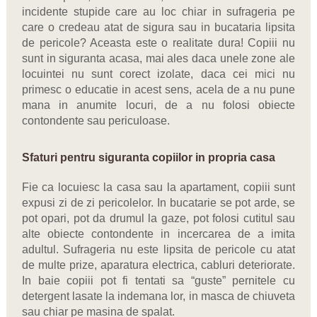
incidente stupide care au loc chiar in sufrageria pe
care o credeau atat de sigura sau in bucataria lipsita
de pericole? Aceasta este o realitate dura! Copiii nu
sunt in siguranta acasa, mai ales daca unele zone ale
locuintei nu sunt corect izolate, daca cei mici nu
primesc o educatie in acest sens, acela de a nu pune
mana in anumite locuri, de a nu folosi obiecte
contondente sau periculoase.
Sfaturi pentru siguranta copiilor in propria casa
Fie ca locuiesc la casa sau la apartament, copiii sunt
expusi zi de zi pericolelor. In bucatarie se pot arde, se
pot opari, pot da drumul la gaze, pot folosi cutitul sau
alte obiecte contondente in incercarea de a imita
adultul. Sufrageria nu este lipsita de pericole cu atat
de multe prize, aparatura electrica, cabluri deteriorate.
In baie copiii pot fi tentati sa “guste” pernitele cu
detergent lasate la indemana lor, in masca de chiuveta
sau chiar pe masina de spalat.