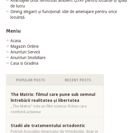
Avantajele unui termostat ambient Q3RF pentru locuințe și spații
de lucru
Dining elegant și funcțional: idei de amenajare pentru orice
locuință
Meniu
Acasa
Magazin Online
Anunturi Servicii
Anunturi Imobiliare
Casa si Gradina
POPULAR POSTS
RECENT POSTS
The Matrix: filmul care pune sub semnul
întrebării realitatea și libertatea
„The Matrix” este un film science-fiction care
combină acțiunea
Stadii ale tratamentului ortodontic
Potrivit Asociatiei Americane de Ortodontie, doar in