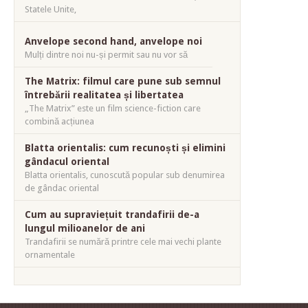
Statele Unite,
Anvelope second hand, anvelope noi
Mulți dintre noi nu-și permit sau nu vor să
The Matrix: filmul care pune sub semnul
întrebării realitatea și libertatea
„The Matrix” este un film science-fiction care
combină acțiunea
Blatta orientalis: cum recunoști și elimini
gândacul oriental
Blatta orientalis, cunoscută popular sub denumirea
de gândac oriental
Cum au supraviețuit trandafirii de-a
lungul milioanelor de ani
Trandafirii se numără printre cele mai vechi plante
ornamentale