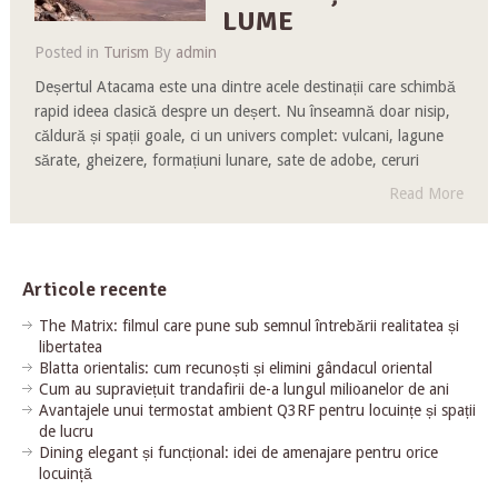
LUME
Posted in
Turism
By
admin
Deșertul Atacama este una dintre acele destinații care schimbă
rapid ideea clasică despre un deșert. Nu înseamnă doar nisip,
căldură și spații goale, ci un univers complet: vulcani, lagune
sărate, gheizere, formațiuni lunare, sate de adobe, ceruri
Read More
Articole recente
The Matrix: filmul care pune sub semnul întrebării realitatea și
libertatea
Blatta orientalis: cum recunoști și elimini gândacul oriental
Cum au supraviețuit trandafirii de-a lungul milioanelor de ani
Avantajele unui termostat ambient Q3RF pentru locuințe și spații
de lucru
Dining elegant și funcțional: idei de amenajare pentru orice
locuință