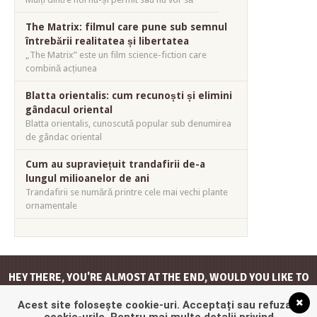
The Matrix: filmul care pune sub semnul
întrebării realitatea și libertatea
„The Matrix” este un film science-fiction care
combină acțiunea
Blatta orientalis: cum recunoști și elimini
gândacul oriental
Blatta orientalis, cunoscută popular sub denumirea
de gândac oriental
Cum au supraviețuit trandafirii de-a
lungul milioanelor de ani
Trandafirii se numără printre cele mai vechi plante
ornamentale
HEY THERE, YOU'RE ALMOST AT THE END, WOULD YOU LIKE TO
GO
BACK TO THE TOP
?
Acest site folosește cookie-uri. Acceptați sau refuzați