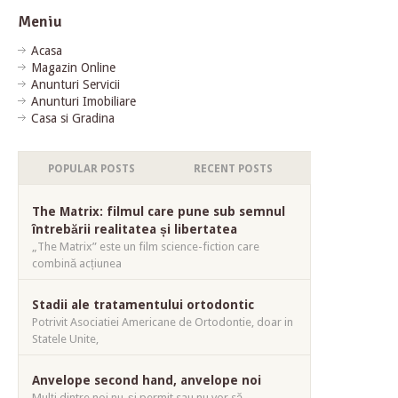
Meniu
Acasa
Magazin Online
Anunturi Servicii
Anunturi Imobiliare
Casa si Gradina
POPULAR POSTS
RECENT POSTS
The Matrix: filmul care pune sub semnul
întrebării realitatea și libertatea
„The Matrix” este un film science-fiction care
combină acțiunea
Stadii ale tratamentului ortodontic
Potrivit Asociatiei Americane de Ortodontie, doar in
Statele Unite,
Anvelope second hand, anvelope noi
Mulți dintre noi nu-și permit sau nu vor să