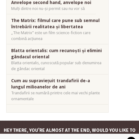
Anvelope second hand, anvelope noi
Mulți dintre noi nu-și permit sau nu vor să
The Matrix: filmul care pune sub semnul
întrebării realitatea și libertatea
„The Matrix” este un film science-fiction care
combină acțiunea
Blatta orientalis: cum recunoști și elimini
gândacul oriental
Blatta orientalis, cunoscută popular sub denumirea
de gândac oriental
Cum au supraviețuit trandafirii de-a
lungul milioanelor de ani
Trandafirii se numără printre cele mai vechi plante
ornamentale
HEY THERE, YOU'RE ALMOST AT THE END, WOULD YOU LIKE TO
GO
BACK TO THE TOP
?