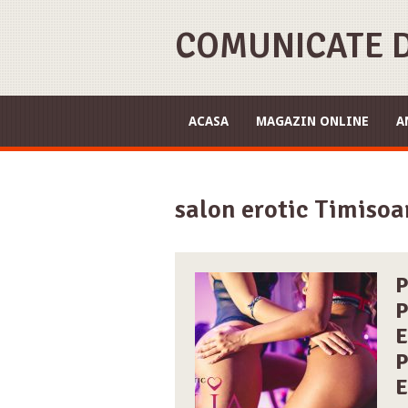
COMUNICATE D
ACASA
MAGAZIN ONLINE
A
salon erotic Timisoa
P
P
E
P