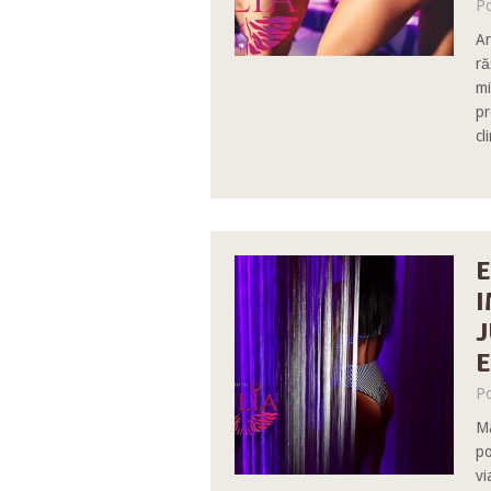
Po
An
ră
mi
pr
cl
E
I
J
E
Po
Ma
po
vi