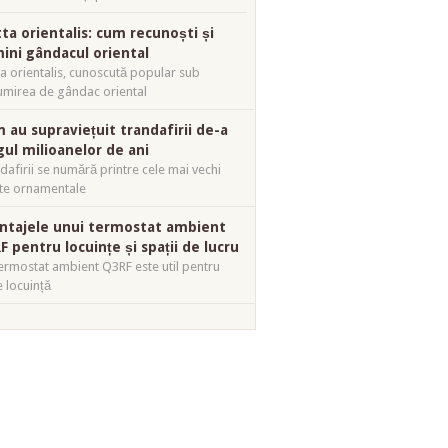
tta orientalis: cum recunoști și
mini gândacul oriental
ta orientalis, cunoscută popular sub
mirea de gândac oriental
 au supraviețuit trandafirii de-a
gul milioanelor de ani
dafirii se numără printre cele mai vechi
te ornamentale
ntajele unui termostat ambient
F pentru locuințe și spații de lucru
ermostat ambient Q3RF este util pentru
e locuință