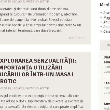
sted in
Servicii Diverse
By
admin
Meni
xietatea și depresia sunt două dintre cele mai
Aca
spândite tulburări ale vremurilor moderne, afectând
Mag
lioane de oameni la nivel global. Stresul cotidian,
Anun
esiunile sociale și lipsa timpului pentru sine creează un
Anun
imat interior tensionat, care duce frecvent
Casa
Read More
P
Bla
XPLORAREA SENZUALITĂȚII:
eli
MPORTANȚA UTILIZĂRII
Blat
denu
UCĂRIILOR ÎNTR-UN MASAJ
ROTIC
Sta
Potr
sted in
Servicii Diverse
By
admin
doar
sajul erotic este o experiență intimă și senzuală care
ate aduce o doză suplimentară de plăcere și excitare în
Anv
ața ta sexuală. Un element adițional care poate amplifica
Mulț