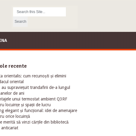
INA
ole recente
ta orientalis: cum recunoști și elimini
acul oriental
au supraviețuit trandafirii de-a lungul
oanelor de ani
tajele unui termostat ambient Q3RF
ru locuințe și spații de lucru
ng elegant și funcțional: idei de amenajare
ru orice locuință
e merită să vinzi cărțile din bibliotecă
 anticariat