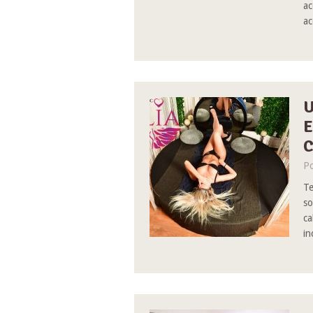
ac
ac
U
E
C
Po
Te
so
ca
in