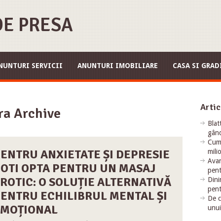
E PRESA
NUNTURI SERVICII
ANUNTURI IMOBILIARE
CASA SI GRAD
Artic
ra Archive
Blat
gând
Cum 
ENTRU ANXIETATE ȘI DEPRESIE
mili
Avan
OTI OPTA PENTRU UN MASAJ
pent
ROTIC: O SOLUȚIE ALTERNATIVĂ
Dini
pent
ENTRU ECHILIBRUL MENTAL ȘI
De c
EMOȚIONAL
unui