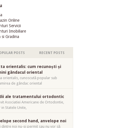
u
sa
azin Online
turi Servicii
turi Imobiliare
 si Gradina
OPULAR POSTS
RECENT POSTS
tta orientalis: cum recunoști și
mini gândacul oriental
ta orientalis, cunoscută popular sub
mirea de gândac oriental
dii ale tratamentului ortodontic
ivit Asociatiei Americane de Ortodontie,
 in Statele Unite,
elope second hand, anvelope noi
i dintre noi nu-și permit sau nu vor să