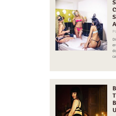
S
S
Po
Di
er
do
ca
B
T
B
U