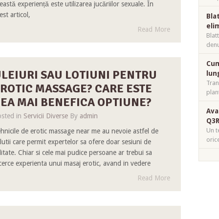
eastă experiență este utilizarea jucăriilor sexuale. În
est articol,
Bla
eli
Read More
Blat
denu
Cum
LEIURI SAU LOTIUNI PENTRU
lun
Tran
ROTIC MASSAGE? CARE ESTE
plan
EA MAI BENEFICA OPTIUNE?
Ava
sted in
Servicii Diverse
By
admin
Q3R
Un t
hnicile de erotic massage near me au nevoie astfel de
oric
lutii care permit expertelor sa ofere doar sesiuni de
litate. Chiar si cele mai pudice persoane ar trebui sa
cerce experienta unui masaj erotic, avand in vedere
Read More