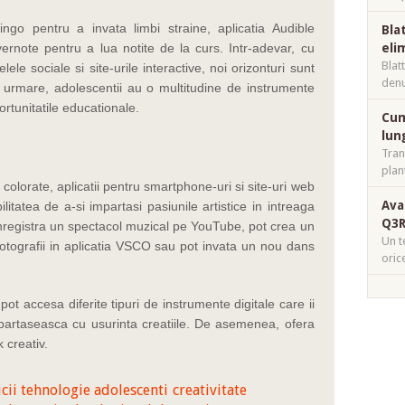
lingo pentru a invata limbi straine, aplicatia Audible
Bla
vernote pentru a lua notite de la curs. Intr-adevar, cu
eli
Blat
lele sociale si site-urile interactive, noi orizonturi sunt
denu
 urmare, adolescentii au o multitudine de instrumente
ortunitatile educationale.
Cum
lun
Tran
plan
olorate, aplicatii pentru smartphone-uri si site-uri web
Ava
ilitatea de a-si impartasi pasiunile artistice in intreaga
Q3R
nregistra un spectacol muzical pe YouTube, pot crea un
Un t
otografii in aplicatia VSCO sau pot invata un nou dans
oric
pot accesa diferite tipuri de instrumente digitale care ii
mpartaseasca cu usurinta creatiile. De asemenea, ofera
 creativ.
cii tehnologie adolescenti
creativitate