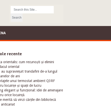
INA
ole recente
ta orientalis: cum recunoști și elimini
acul oriental
au supraviețuit trandafirii de-a lungul
oanelor de ani
tajele unui termostat ambient Q3RF
ru locuințe și spații de lucru
ng elegant și funcțional: idei de amenajare
ru orice locuință
e merită să vinzi cărțile din bibliotecă
 anticariat