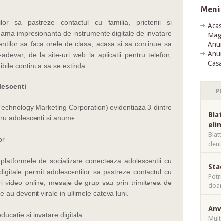
Meni
lor sa pastreze contactul cu familia, prietenii si
Aca
 gama impresionanta de instrumente digitale de invatare
Mag
ntilor sa faca orele de clasa, acasa si sa continue sa
Anun
Anun
r-adevar, de la site-uri web la aplicatii pentru telefon,
Casa
nibile continua sa se extinda.
lescenti
P
(Technology Marketing Corporation) evidentiaza 3 dintre
Bla
ntru adolescenti si anume:
eli
Blat
or
denu
 platformele de socializare conecteaza adolescentii cu
Sta
digitale permit adolescentilor sa pastreze contactul cu
Potr
uri video online, mesaje de grup sau prin trimiterea de
doar
 au devenit virale in ultimele cateva luni.
Anv
ucatie si invatare digitala
Mulț