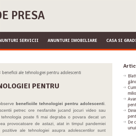
E PRESA
NUNTURI SERVICII
ANUNTURI IMOBILIARE
CASA SI GRAD
Artic
eneficii ale tehnologiei pentru adolescenti
Blat
gând
HNOLOGIEI PENTRU
Cum 
mili
Avan
 observe
beneficiile tehnologiei pentru adolescenti
.
pent
entii petrec ore nesfarsite jucand jocuri video sau
Dini
pent
, tehnologia poate fi mai degraba o povara decat un
De c
ea provocatoare de astazi, atat in ​​timpul pandemiei
unui
 pozitive ale tehnologiei asupra adolescentilor sunt