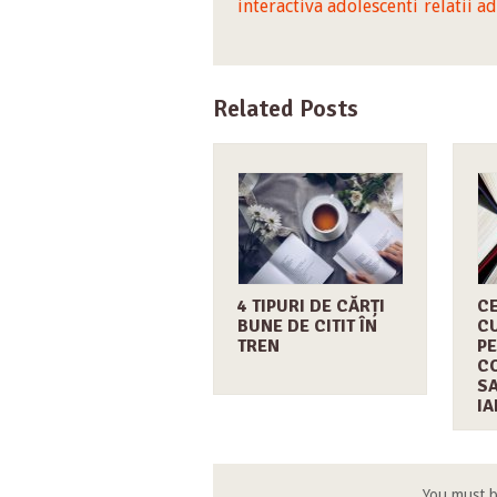
interactiva adolescenti
relatii a
Related Posts
4 TIPURI DE CĂRȚI
CE
BUNE DE CITIT ÎN
CU
TREN
PE
C
SA
IA
You must 