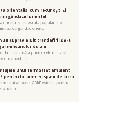
tta orientalis: cum recunoști și
mini gândacul oriental
ta orientalis, cunoscută popular sub
mirea de gândac oriental
 au supraviețuit trandafirii de-a
gul milioanelor de ani
dafirii se numără printre cele mai vechi
te ornamentale
ntajele unui termostat ambient
F pentru locuințe și spații de lucru
ermostat ambient Q3RF este util pentru
e locuință