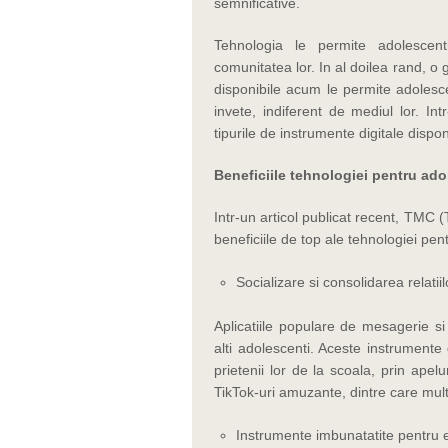
semnificative.
Tehnologia le permite adolescenti
comunitatea lor. In al doilea rand, o
disponibile acum le permite adolesce
invete, indiferent de mediul lor. Int
tipurile de instrumente digitale dispo
Beneficiile tehnologiei pentru ado
Intr-un articol publicat recent, TMC 
beneficiile de top ale tehnologiei pe
Socializare si consolidarea relatiil
Aplicatiile populare de mesagerie si
alti adolescenti. Aceste instrumente 
prietenii lor de la scoala, prin apel
TikTok-uri amuzante, dintre care multe
Instrumente imbunatatite pentru ed