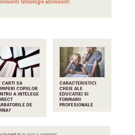
dolescenti
tehnologie adolescenti
 CARTI SA
CARACTERISTICI
MPERI COPIILOR
CHEIE ALE
NTRU A INTELEGE
EDUCATIEI SI
ORECT
FORMARII
RBATORILE DE
PROFESIONALE
RNA?
be
logged in
to post a comment.