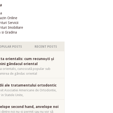
u
sa
azin Online
turi Servicii
turi Imobiliare
 si Gradina
OPULAR POSTS
RECENT POSTS
tta orientalis: cum recunoști și
mini gândacul oriental
ta orientalis, cunoscută popular sub
mirea de gândac oriental
dii ale tratamentului ortodontic
ivit Asociatiei Americane de Ortodontie,
 in Statele Unite,
elope second hand, anvelope noi
i dintre noi nu-și permit sau nu vor să