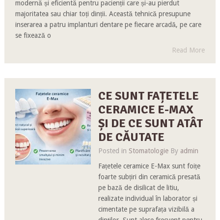
modernă și eficientă pentru pacienții care și-au pierdut
majoritatea sau chiar toți dinții. Această tehnică presupune
inserarea a patru implanturi dentare pe fiecare arcadă, pe care
se fixează o
Read More
CE SUNT FAȚETELE
CERAMICE E-MAX
ȘI DE CE SUNT ATÂT
DE CĂUTATE
Posted in
Stomatologie
By
admin
Fațetele ceramice E-Max sunt foițe
foarte subțiri din ceramică presată
pe bază de disilicat de litiu,
realizate individual în laborator și
cimentate pe suprafața vizibilă a
dinților. Sunt alese frecvent pentru