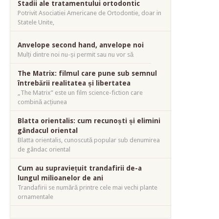
Stadii ale tratamentului ortodontic
Potrivit Asociatiei Americane de Ortodontie, doar in
Statele Unite,
Anvelope second hand, anvelope noi
Mulți dintre noi nu-și permit sau nu vor să
The Matrix: filmul care pune sub semnul
întrebării realitatea și libertatea
„The Matrix” este un film science-fiction care
combină acțiunea
Blatta orientalis: cum recunoști și elimini
gândacul oriental
Blatta orientalis, cunoscută popular sub denumirea
de gândac oriental
Cum au supraviețuit trandafirii de-a
lungul milioanelor de ani
Trandafirii se numără printre cele mai vechi plante
ornamentale