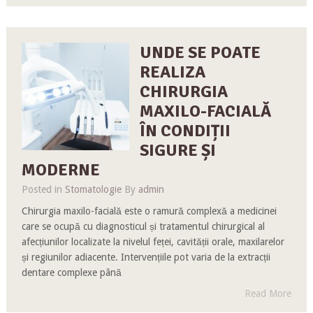
UNDE SE POATE
REALIZA
CHIRURGIA
MAXILO-FACIALĂ
ÎN CONDIȚII
SIGURE ȘI
MODERNE
Posted in
Stomatologie
By
admin
Chirurgia maxilo-facială este o ramură complexă a medicinei
care se ocupă cu diagnosticul și tratamentul chirurgical al
afecțiunilor localizate la nivelul feței, cavității orale, maxilarelor
și regiunilor adiacente. Intervențiile pot varia de la extracții
dentare complexe până
Read More