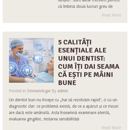
că îmbină două lucruri greu de
Read More
5 CALITĂȚI
ESENȚIALE ALE
UNUI DENTIST:
CUM ÎȚI DAI SEAMA
CĂ EȘTI PE MÂINI
BUNE
Posted in
Stomatologie
By
admin
Un dentist bun nu începe cu „hai să rezolvăm rapid”, ci cu un
diagnostic clar: ce problemă există, de ce a apărut și ce riscuri
are dacă este amânată. Asta înseamnă examinare atentă,
evaluarea gingiilor, testarea sensibilității
Read More