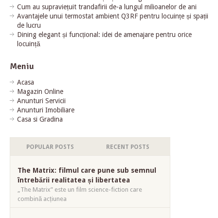
Cum au supraviețuit trandafirii de-a lungul milioanelor de ani
Avantajele unui termostat ambient Q3RF pentru locuințe și spații
de lucru
Dining elegant și funcțional: idei de amenajare pentru orice
locuință
Meniu
Acasa
Magazin Online
Anunturi Servicii
Anunturi Imobiliare
Casa si Gradina
POPULAR POSTS
RECENT POSTS
The Matrix: filmul care pune sub semnul
întrebării realitatea și libertatea
„The Matrix” este un film science-fiction care
combină acțiunea