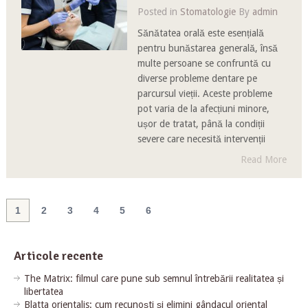
Posted in
Stomatologie
By
admin
Sănătatea orală este esențială
pentru bunăstarea generală, însă
multe persoane se confruntă cu
diverse probleme dentare pe
parcursul vieții. Aceste probleme
pot varia de la afecțiuni minore,
ușor de tratat, până la condiții
severe care necesită intervenții
Read More
1
2
3
4
5
6
Articole recente
The Matrix: filmul care pune sub semnul întrebării realitatea și
libertatea
Blatta orientalis: cum recunoști și elimini gândacul oriental