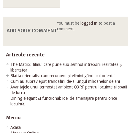
You must be
logged in
to post a
comment.
ADD YOUR COMMENT
Articole recente
The Matrix: filmul care pune sub semnul întrebării realitatea și
libertatea
Blatta orientalis: cum recunoști și elimini gândacul oriental
Cum au supraviețuit trandafirii de-a lungul milioanelor de ani
Avantajele unui termostat ambient Q3RF pentru locuințe și spații
de lucru
Dining elegant și funcțional: idei de amenajare pentru orice
locuință
Meniu
Acasa
Magazin Online