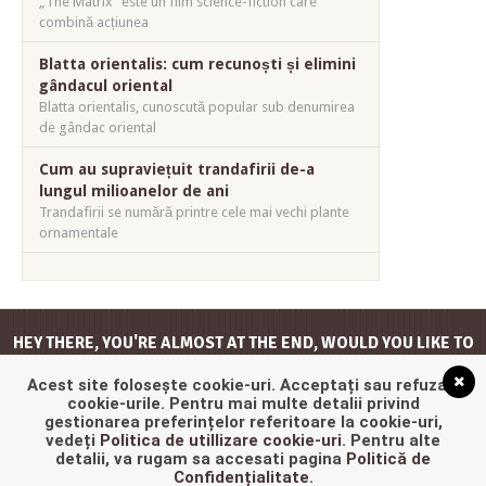
„The Matrix” este un film science-fiction care
combină acțiunea
Blatta orientalis: cum recunoști și elimini
gândacul oriental
Blatta orientalis, cunoscută popular sub denumirea
de gândac oriental
Cum au supraviețuit trandafirii de-a
lungul milioanelor de ani
Trandafirii se numără printre cele mai vechi plante
ornamentale
HEY THERE, YOU'RE ALMOST AT THE END, WOULD YOU LIKE TO
GO
BACK TO THE TOP
?
Acest site folosește cookie-uri. Acceptați sau refuzați
cookie-urile. Pentru mai multe detalii privind
gestionarea preferințelor referitoare la cookie-uri,
vedeți
Politica de utillizare cookie-uri
. Pentru alte
detalii, va rugam sa accesati pagina
Politică de
Confidențialitate
.