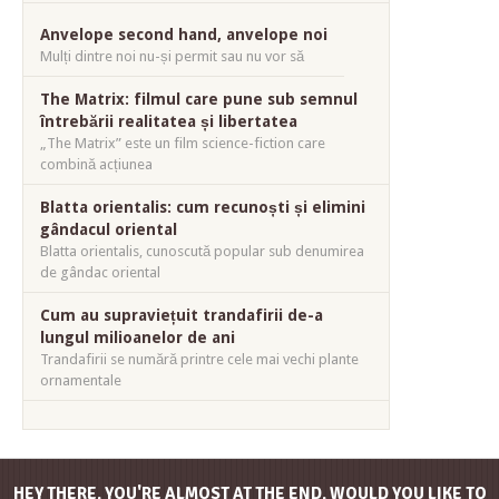
Anvelope second hand, anvelope noi
Mulți dintre noi nu-și permit sau nu vor să
The Matrix: filmul care pune sub semnul
întrebării realitatea și libertatea
„The Matrix” este un film science-fiction care
combină acțiunea
Blatta orientalis: cum recunoști și elimini
gândacul oriental
Blatta orientalis, cunoscută popular sub denumirea
de gândac oriental
Cum au supraviețuit trandafirii de-a
lungul milioanelor de ani
Trandafirii se numără printre cele mai vechi plante
ornamentale
HEY THERE, YOU'RE ALMOST AT THE END, WOULD YOU LIKE TO