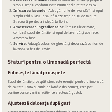
siropul simplu conform instrucțiunilor din rețeta clasică.
Infuzarea lavandei:
Adaugă florile de lavandă în siropul
simplu cald și lasă-le să infuzeze timp de 30 de minute.
Strecoară pentru a îndepărta florile.
Amestecarea ingredientelor:
Într-un ulcior mare,
combină sucul de lămâie, siropul de lavandă și apa rece.
Amestecă bine.
Servire:
Adaugă cuburi de gheață și decorează cu flori de
lavandă și felii de lămâie.
Sfaturi pentru o limonadă perfectă
Folosește lămâi proaspete
Sucul de lămâie proaspăt stors este esențial pentru o limonadă
de calitate. Evită sucurile de lămâie din comerț, care pot
conține conservanți și aditivi ce afectează gustul.
Ajustează dulceața după gust
Fiecare persoană are preferințe diferite în ceea ce privește