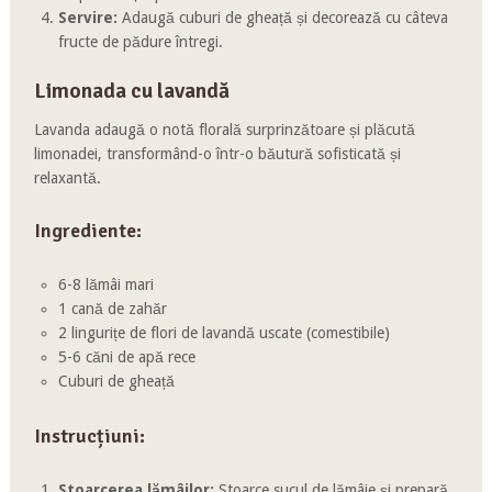
Servire:
Adaugă cuburi de gheață și decorează cu câteva
fructe de pădure întregi.
Limonada cu lavandă
Lavanda adaugă o notă florală surprinzătoare și plăcută
limonadei, transformând-o într-o băutură sofisticată și
relaxantă.
Ingrediente:
6-8 lămâi mari
1 cană de zahăr
2 lingurițe de flori de lavandă uscate (comestibile)
5-6 căni de apă rece
Cuburi de gheață
Instrucțiuni:
Stoarcerea lămâilor:
Stoarce sucul de lămâie și prepară