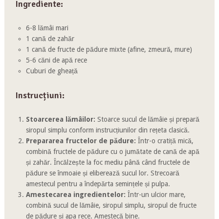
Ingrediente:
6-8 lămâi mari
1 cană de zahăr
1 cană de fructe de pădure mixte (afine, zmeură, mure)
5-6 căni de apă rece
Cuburi de gheață
Instrucțiuni:
Stoarcerea lămâilor:
Stoarce sucul de lămâie și prepară
siropul simplu conform instrucțiunilor din rețeta clasică.
Prepararea fructelor de pădure:
Într-o cratiță mică,
combină fructele de pădure cu o jumătate de cană de apă
și zahăr. Încălzește la foc mediu până când fructele de
pădure se înmoaie și eliberează sucul lor. Strecoară
amestecul pentru a îndepărta semințele și pulpa.
Amestecarea ingredientelor:
Într-un ulcior mare,
combină sucul de lămâie, siropul simplu, siropul de fructe
de pădure și apa rece. Amestecă bine.