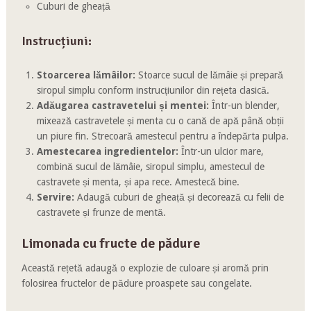
Cuburi de gheață
Instrucțiuni:
Stoarcerea lămâilor:
Stoarce sucul de lămâie și prepară
siropul simplu conform instrucțiunilor din rețeta clasică.
Adăugarea castravetelui și mentei:
Într-un blender,
mixează castravetele și menta cu o cană de apă până obții
un piure fin. Strecoară amestecul pentru a îndepărta pulpa.
Amestecarea ingredientelor:
Într-un ulcior mare,
combină sucul de lămâie, siropul simplu, amestecul de
castravete și menta, și apa rece. Amestecă bine.
Servire:
Adaugă cuburi de gheață și decorează cu felii de
castravete și frunze de mentă.
Limonada cu fructe de pădure
Această rețetă adaugă o explozie de culoare și aromă prin
folosirea fructelor de pădure proaspete sau congelate.