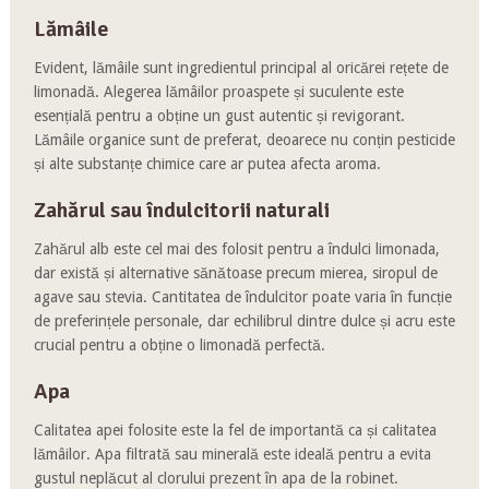
Lămâile
Evident, lămâile sunt ingredientul principal al oricărei rețete de
limonadă. Alegerea lămâilor proaspete și suculente este
esențială pentru a obține un gust autentic și revigorant.
Lămâile organice sunt de preferat, deoarece nu conțin pesticide
și alte substanțe chimice care ar putea afecta aroma.
Zahărul sau îndulcitorii naturali
Zahărul alb este cel mai des folosit pentru a îndulci limonada,
dar există și alternative sănătoase precum mierea, siropul de
agave sau stevia. Cantitatea de îndulcitor poate varia în funcție
de preferințele personale, dar echilibrul dintre dulce și acru este
crucial pentru a obține o limonadă perfectă.
Apa
Calitatea apei folosite este la fel de importantă ca și calitatea
lămâilor. Apa filtrată sau minerală este ideală pentru a evita
gustul neplăcut al clorului prezent în apa de la robinet.