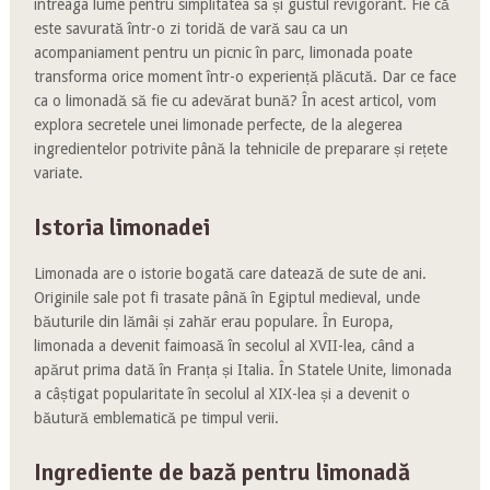
întreaga lume pentru simplitatea sa și gustul revigorant. Fie că
este savurată într-o zi toridă de vară sau ca un
acompaniament pentru un picnic în parc, limonada poate
transforma orice moment într-o experiență plăcută. Dar ce face
ca o limonadă să fie cu adevărat bună? În acest articol, vom
explora secretele unei limonade perfecte, de la alegerea
ingredientelor potrivite până la tehnicile de preparare și rețete
variate.
Istoria limonadei
Limonada are o istorie bogată care datează de sute de ani.
Originile sale pot fi trasate până în Egiptul medieval, unde
băuturile din lămâi și zahăr erau populare. În Europa,
limonada a devenit faimoasă în secolul al XVII-lea, când a
apărut prima dată în Franța și Italia. În Statele Unite, limonada
a câștigat popularitate în secolul al XIX-lea și a devenit o
băutură emblematică pe timpul verii.
Ingrediente de bază pentru limonadă