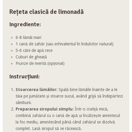
Rețeta clasică de limonadă
Ingrediente:
6-8 lămâi mari
1 cană de zahăr (sau echivalentul în îndulcitor natural)
5-6 căni de apă rece
Cuburi de gheață
Frunze de mentă (opțional)
Instrucțiuni:
Stoarcerea lămâilor:
Spală bine lămâile înainte de a le
tăia pe jumătate și stoarce sucul, având grijă să îndepărtezi
sâmburii.
Prepararea siropului simplu:
Într-o cratiță mică,
combină zahărul cu o cană de apă și încălzește amestecul
la foc mediu, amestecând până când zahărul se dizolvă
complet. Lasă siropul să se răcească.