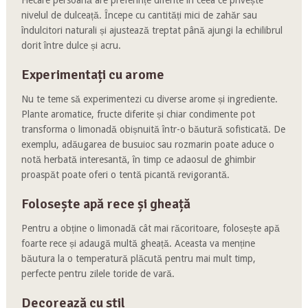
nivelul de dulceață. Începe cu cantități mici de zahăr sau
îndulcitori naturali și ajustează treptat până ajungi la echilibrul
dorit între dulce și acru.
Experimentați cu arome
Nu te teme să experimentezi cu diverse arome și ingrediente.
Plante aromatice, fructe diferite și chiar condimente pot
transforma o limonadă obișnuită într-o băutură sofisticată. De
exemplu, adăugarea de busuioc sau rozmarin poate aduce o
notă herbată interesantă, în timp ce adaosul de ghimbir
proaspăt poate oferi o tentă picantă revigorantă.
Folosește apă rece și gheață
Pentru a obține o limonadă cât mai răcoritoare, folosește apă
foarte rece și adaugă multă gheață. Aceasta va menține
băutura la o temperatură plăcută pentru mai mult timp,
perfecte pentru zilele toride de vară.
Decorează cu stil