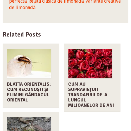
perfectă
Rețeta clasică de limonadă
Variante creative
de limonadă
Related Posts
BLATTA ORIENTALIS:
CUM AU
CUM RECUNOȘTI ȘI
SUPRAVIEȚUIT
ELIMINI GÂNDACUL
TRANDAFIRII DE-A
ORIENTAL
LUNGUL
MILIOANELOR DE ANI