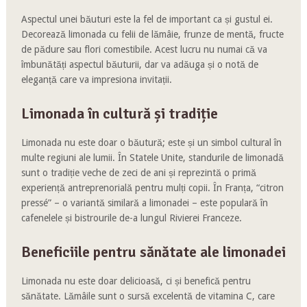
Aspectul unei băuturi este la fel de important ca și gustul ei.
Decorează limonada cu felii de lămâie, frunze de mentă, fructe
de pădure sau flori comestibile. Acest lucru nu numai că va
îmbunătăți aspectul băuturii, dar va adăuga și o notă de
eleganță care va impresiona invitații.
Limonada în cultură și tradiție
Limonada nu este doar o băutură; este și un simbol cultural în
multe regiuni ale lumii. În Statele Unite, standurile de limonadă
sunt o tradiție veche de zeci de ani și reprezintă o primă
experiență antreprenorială pentru mulți copii. În Franța, “citron
pressé” – o variantă similară a limonadei – este populară în
cafenelele și bistrourile de-a lungul Rivierei Franceze.
Beneficiile pentru sănătate ale limonadei
Limonada nu este doar delicioasă, ci și benefică pentru
sănătate. Lămâile sunt o sursă excelentă de vitamina C, care