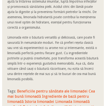
ajută la întărirea sistemului imunitar, luptă împotriva infecțiilor
și promovează sănătatea pielii. Acidul citric din lămâi poate
ajuta la digestie și la prevenirea formării pietrelor la rinichi. De
asemenea, limonada hidratantă poate contribui la menținerea
unui nivel optim de hidratare, esențial pentru funcționarea
corectă a organismului.
Limonada este o băutură versatilă și delicioasă, care poate fi
savurată în nenumărate moduri. Fie că preferi rețeta clasică
sau vrei să experimentezi cu arome noi și interesante, există o
limonadă perfectă pentru fiecare gust. Cu ingredientele
potrivite și puțină creativitate, poți transforma această băutură
simplă într-o experiență gustativă memorabilă. Așa că, data
viitoare când cauți o băutură răcoritoare, nu ezita să încerci
una dintre rețetele de mai sus și să te bucuri de cea mai bună
limonadă posibilă.
Tags:
Beneficiile pentru sănătate ale limonadei
Cea
mai bună limonadă
Ingrediente de bază pentru
limonadă
Istoria limonadei
Limonada
limonadă