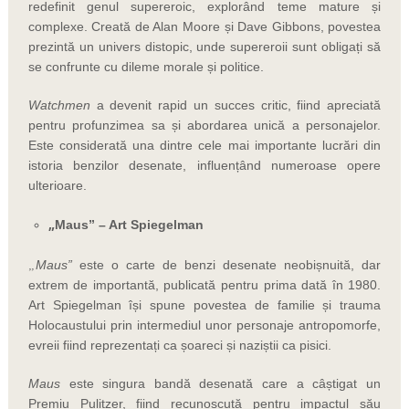
redefinit genul supereroic, explorând teme mature și
complexe. Creată de Alan Moore și Dave Gibbons, povestea
prezintă un univers distopic, unde supereroii sunt obligați să
se confrunte cu dileme morale și politice.
Watchmen
a devenit rapid un succes critic, fiind apreciată
pentru profunzimea sa și abordarea unică a personajelor.
Este considerată una dintre cele mai importante lucrări din
istoria benzilor desenate, influențând numeroase opere
ulterioare.
„
Maus” – Art Spiegelman
„
Maus”
este o carte de benzi desenate neobișnuită, dar
extrem de importantă, publicată pentru prima dată în 1980.
Art Spiegelman își spune povestea de familie și trauma
Holocaustului prin intermediul unor personaje antropomorfe,
evreii fiind reprezentați ca șoareci și naziștii ca pisici.
Maus
este singura bandă desenată care a câștigat un
Premiu Pulitzer, fiind recunoscută pentru impactul său