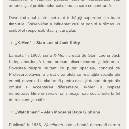
autentic și al problemelor cotidiene cu care se confruntă.
Devenind unul dintre cei mai îndrăgiți supereroi din toate
timpurile,
Spider-Man
a influențat cultura pop și a rămas un
simbol al responsabilității și curajului.
„
X-Men” – Stan Lee și Jack Kirby
Lansată în 1963, seria
X-Men
, creată de Stan Lee și Jack
Kirby, abordează teme precum discriminarea și toleranța.
Povestea despre mutanți cu puteri speciale, conduși de
Profesorul Xavier, a creat o paralelă cu realitățile sociale ale
vremii, devenind o platformă pentru discuții despre drepturile
omului și acceptarea diferențelor. X-Men a inspirat
numeroase filme și seriale, iar mesajul său social este la fel
de relevant și astăzi.
„
Watchmen” – Alan Moore și Dave Gibbons
Publicată în 1986,
Watchmen
este o bandă desenată care a