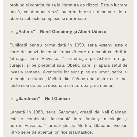
profund și contribuția sa la literatura de război. Este o lucrare
unică, ce demonstrează puterea benzilor desenate de a
aborda subiecte complexe și dureroase.
„
Asterix” – René Goscinny și Albert Uderzo
Publicată pentru prima dată în 1959, seria
Asterix
este o
carte de benzi desenate franceză care a devenit celebră în
întreaga lume. Povestea îl urmărește pe Asterix, un gal
curajos, și pe prietenul său, Obelix, care își apără satul de
invazia romană. Aventurile lor sunt pline de umor, satire și
referințe culturale, făcând din
Asterix
una dintre cele mai
iubite serii de benzi desenate din Europa și nu numai.
„
Sandman” – Neil Gaiman
Lansată în 1989, seria
Sandman
, creată de Neil Gaiman,
este o combinație fascinantă între fantasy, mitologie și
horror. Povestea îl urmărește pe Morfeu, Stăpânul Viselor,
într-o serie de aventuri onirice și fantastice.