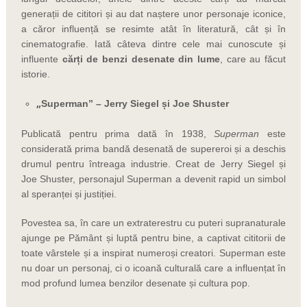
generații de cititori și au dat naștere unor personaje iconice,
a căror influență se resimte atât în literatură, cât și în
cinematografie. Iată câteva dintre cele mai cunoscute și
influente
c
ărți de benzi desenate din lume
, care au făcut
istorie.
„
Superman” – Jerry Siegel și Joe Shuster
Publicată pentru prima dată în 1938,
Superman
este
considerată prima bandă desenată de supereroi și a deschis
drumul pentru întreaga industrie. Creat de Jerry Siegel și
Joe Shuster, personajul Superman a devenit rapid un simbol
al speranței și justiției.
Povestea sa, în care un extraterestru cu puteri supranaturale
ajunge pe Pământ și luptă pentru bine, a captivat cititorii de
toate vârstele și a inspirat numeroși creatori. Superman este
nu doar un personaj, ci o icoană culturală care a influențat în
mod profund lumea benzilor desenate și cultura pop.