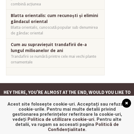
combină acțiunea
Blatta orientalis: cum recunoști și elimini
gândacul oriental
Blatta orientalis, cunoscută popular sub denumirea
de gândac oriental
Cum au supraviețuit trandafirii de-a
lungul milioanelor de ani
Trandafirii se numără printre cele mai vechi plante
ornamentale
HEY THERE, YOU'RE ALMOST AT THE END, WOULD YOU LIKE TO
GO
BACK TO THE TOP
?
Acest site folosește cookie-uri. Acceptați sau refuzați
cookie-urile. Pentru mai multe detalii privind
gestionarea preferințelor referitoare la cookie-uri,
vedeți
Politica de utillizare cookie-uri
. Pentru alte
detalii, va rugam sa accesati pagina
Politică de
Confidențialitate
.