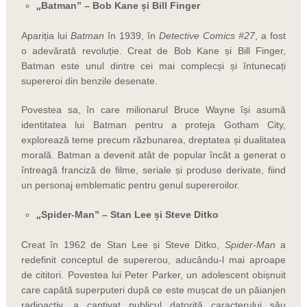
„
Batman” – Bob Kane și Bill Finger
Apariția lui
Batman
în 1939, în
Detective Comics #27
, a fost
o adevărată revoluție. Creat de Bob Kane și Bill Finger,
Batman este unul dintre cei mai complecși și întunecați
supereroi din benzile desenate.
Povestea sa, în care milionarul Bruce Wayne își asumă
identitatea lui Batman pentru a proteja Gotham City,
explorează teme precum răzbunarea, dreptatea și dualitatea
morală. Batman a devenit atât de popular încât a generat o
întreagă franciză de filme, seriale și produse derivate, fiind
un personaj emblematic pentru genul supereroilor.
„
Spider-Man” – Stan Lee și Steve Ditko
Creat în 1962 de Stan Lee și Steve Ditko,
Spider-Man
a
redefinit conceptul de supererou, aducându-l mai aproape
de cititori. Povestea lui Peter Parker, un adolescent obișnuit
care capătă superputeri după ce este mușcat de un păianjen
radioactiv, a captivat publicul datorită caracterului său