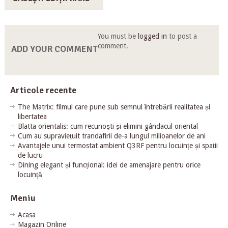
You must be
logged in
to post a
comment.
ADD YOUR COMMENT
Articole recente
The Matrix: filmul care pune sub semnul întrebării realitatea și
libertatea
Blatta orientalis: cum recunoști și elimini gândacul oriental
Cum au supraviețuit trandafirii de-a lungul milioanelor de ani
Avantajele unui termostat ambient Q3RF pentru locuințe și spații
de lucru
Dining elegant și funcțional: idei de amenajare pentru orice
locuință
Meniu
Acasa
Magazin Online