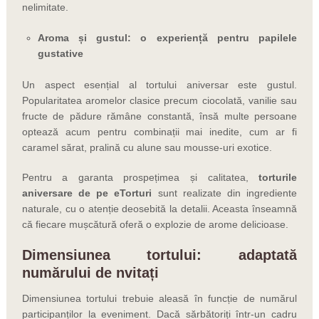
nelimitate.
Aroma și gustul: o experiență pentru papilele
gustative
Un aspect esențial al tortului aniversar este gustul.
Popularitatea aromelor clasice precum ciocolată, vanilie sau
fructe de pădure rămâne constantă, însă multe persoane
optează acum pentru combinații mai inedite, cum ar fi
caramel sărat, pralină cu alune sau mousse-uri exotice.
Pentru a garanta prospețimea și calitatea,
torturile
aniversare de pe eTorturi
sunt realizate din ingrediente
naturale, cu o atenție deosebită la detalii. Aceasta înseamnă
că fiecare mușcătură oferă o explozie de arome delicioase.
Dimensiunea tortului: adaptată
numărului de nvitați
Dimensiunea tortului trebuie aleasă în funcție de numărul
participanților la eveniment. Dacă sărbătoriți într-un cadru