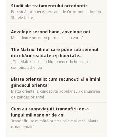
Stadii ale tratamentului ortodontic
Potrivit Asociatiei Americane de Ortodontie, doar in
Statele Unite,
Anvelope second hand, anvelope noi
Mulți dintre noi nu-și permit sau nu vor să
The Matrix: filmul care pune sub semnul
întrebării realitatea și libertatea
„The Matrix” este un film science-fiction care
combină acțiunea
Blatta orientalis: cum recunoști și elimini
gândacul oriental
Blatta orientalis, cunoscută popular sub denumirea
de gândac oriental
Cum au supraviețuit trandafirii de-a
lungul milioanelor de ani
Trandafirii se numără printre cele mai vechi plante
ornamentale