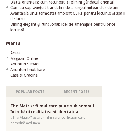
Blatta orientalis: cum recunoști și elimini gândacul oriental
Cum au supraviețuit trandafirii de-a lungul milioanelor de ani
Avantajele unui termostat ambient Q3RF pentru locuințe și spații
de lucru
Dining elegant și funcțional: idei de amenajare pentru orice
locuință
Meniu
Acasa
Magazin Online
Anunturi Servicii
Anunturi Imobiliare
Casa si Gradina
POPULAR POSTS
RECENT POSTS
The Matrix: filmul care pune sub semnul
întrebării realitatea și libertatea
„The Matrix” este un film science-fiction care
combină acțiunea