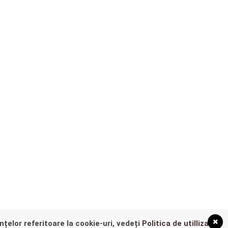
nțelor referitoare la cookie-uri, vedeți
Politica de utillizare
 THE TOP
?