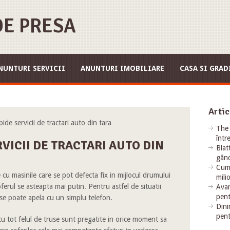
E PRESA
NUNTURI SERVICII
ANUNTURI IMOBILIARE
CASA SI GRAD
Artic
e servicii de tractari auto din tara
The 
într
VICII DE TRACTARI AUTO DIN
Blat
gând
Cum 
 cu masinile care se pot defecta fix in mijlocul drumului
mili
erul se asteapta mai putin. Pentru astfel de situatii
Avan
pent
se poate apela cu un simplu telefon.
Dini
pent
cu tot felul de truse sunt pregatite in orice moment sa