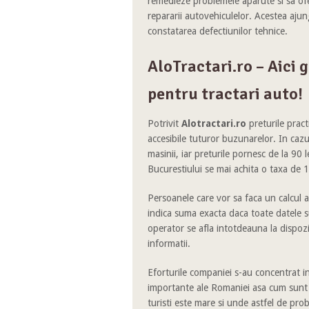
remedieze problemele aparute si sa ofe
repararii autovehiculelor. Acestea aju
constatarea defectiunilor tehnice.
AloTractari.ro – Aici 
pentru tractari auto!
Potrivit
Alotractari.ro
preturile pract
accesibile tuturor buzunarelor. In cazul 
masinii, iar preturile pornesc de la 90 
Bucurestiului se mai achita o taxa de 1
Persoanele care vor sa faca un calcul a
indica suma exacta daca toate datele s
operator se afla intotdeauna la dispoziti
informatii.
Eforturile companiei s-au concentrat in
importante ale Romaniei asa cum sunt
turisti este mare si unde astfel de prob