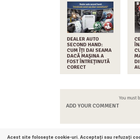
DEALER AUTO
CE
SECOND HAND:
ÎN
CUM ÎȚI DAI SEAMA
C
DACĂ MAȘINA A
MA
FOST ÎNTREȚINUTĂ
DI
CORECT
A
You must 
ADD YOUR COMMENT
Acest site folosește cookie-uri. Acceptați sau refuzați coo
HEY THER