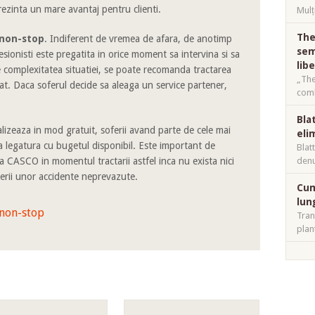
prezinta un mare avantaj pentru clienti.
Mulț
The
 non-stop
. Indiferent de vremea de afara, de anotimp
sem
esionisti este pregatita in orice moment sa intervina si sa
lib
 complexitatea situatiei, se poate recomanda tractarea
„The
at. Daca soferul decide sa aleaga un service partener,
comb
Bla
lizeaza in mod gratuit, soferii avand parte de cele mai
eli
a legatura cu bugetul disponibil. Este important de
Blat
a CASCO in momentul tractarii astfel inca nu exista nici
denu
erii unor accidente neprevazute.
Cum
lun
 non-stop
Tran
plan