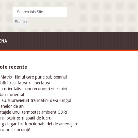
INA
ole recente
Matrix: filmul care pune sub semnul
ebării realitatea și libertatea
ta orientalis: cum recunoști și elimini
acul oriental
au supraviețuit trandafirii de-a lungul
oanelor de ani
tajele unui termostat ambient Q3RF
ru locuințe și spații de lucru
ng elegant și funcțional: idei de amenajare
ru orice locuință