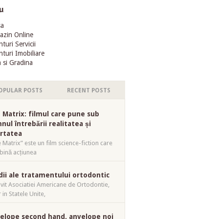
u
sa
azin Online
turi Servicii
turi Imobiliare
 si Gradina
OPULAR POSTS
RECENT POSTS
 Matrix: filmul care pune sub
nul întrebării realitatea și
ertatea
 Matrix” este un film science-fiction care
ină acțiunea
dii ale tratamentului ortodontic
ivit Asociatiei Americane de Ortodontie,
 in Statele Unite,
elope second hand, anvelope noi