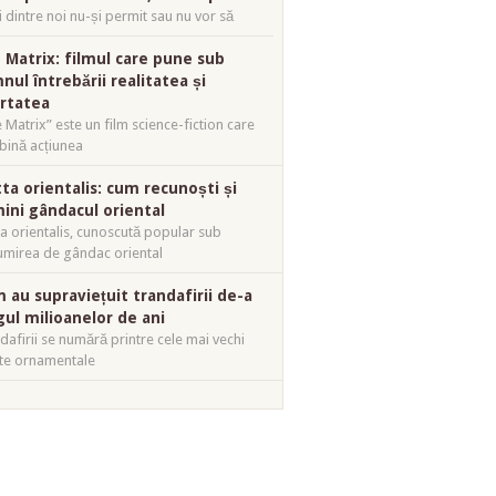
i dintre noi nu-și permit sau nu vor să
 Matrix: filmul care pune sub
nul întrebării realitatea și
ertatea
 Matrix” este un film science-fiction care
ină acțiunea
tta orientalis: cum recunoști și
mini gândacul oriental
ta orientalis, cunoscută popular sub
mirea de gândac oriental
 au supraviețuit trandafirii de-a
gul milioanelor de ani
dafirii se numără printre cele mai vechi
te ornamentale