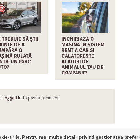
 TREBUIE SĂ ȘTII
INCHIRIAZA O
AINTE DE A
MASINA IN SISTEM
UMPĂRA O
RENT A CAR SI
ȘINĂ RULATĂ
CALATORESTE
NTR-UN PARC
ALATURI DE
UTO?
ANIMALUL TAU DE
COMPANIE!
be
logged in
to post a comment.
kie-urile. Pentru mai multe detalii privind gestionarea preferi
E, YOU'RE ALMOST AT THE END, WOULD YOU LIKE TO GO
BACK TO