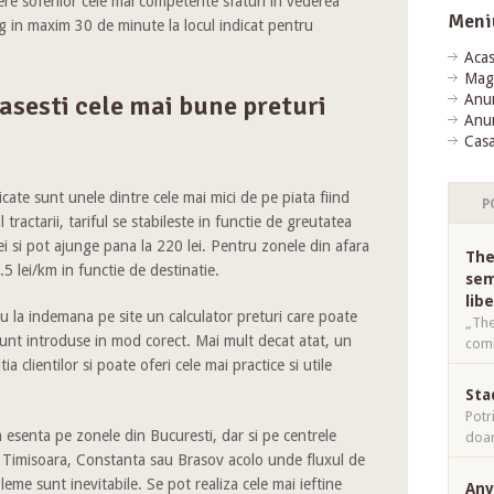
re soferilor cele mai competente sfaturi in vederea
Meni
ng in maxim 30 de minute la locul indicat pentru
Aca
Mag
gasesti cele mai bune preturi
Anun
Anun
Casa
icate sunt unele dintre cele mai mici de pe piata fiind
P
tractarii, tariful se stabileste in functie de greutatea
lei si pot ajunge pana la 220 lei. Pentru zonele din afara
The
.5 lei/km in functie de destinatie.
sem
lib
u la indemana pe site un calculator preturi care poate
„The
unt introduse in mod corect. Mai mult decat atat, un
comb
a clientilor si poate oferi cele mai practice si utile
Sta
Potr
 esenta pe zonele din Bucuresti, dar si pe centrele
doar
 Timisoara, Constanta sau Brasov acolo unde fluxul de
leme sunt inevitabile. Se pot realiza cele mai ieftine
Anv