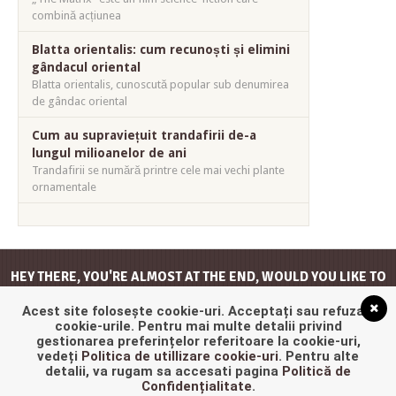
combină acțiunea
Blatta orientalis: cum recunoști și elimini
gândacul oriental
Blatta orientalis, cunoscută popular sub denumirea
de gândac oriental
Cum au supraviețuit trandafirii de-a
lungul milioanelor de ani
Trandafirii se numără printre cele mai vechi plante
ornamentale
HEY THERE, YOU'RE ALMOST AT THE END, WOULD YOU LIKE TO
GO
BACK TO THE TOP
?
Acest site folosește cookie-uri. Acceptați sau refuzați
cookie-urile. Pentru mai multe detalii privind
gestionarea preferințelor referitoare la cookie-uri,
vedeți
Politica de utillizare cookie-uri
. Pentru alte
detalii, va rugam sa accesati pagina
Politică de
Confidențialitate
.