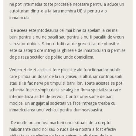
ne pot intermedia toate procesele necesare pentru a aduce un
autoturism dintr-o alta tara membra UE si pentru a o
inmatricula.
De aceea este intodeauna cel mai bine sa apelam la cei mai
buni pentru a nu ne pacali sau pentru a nu fi pacaliti de vreun
vanzator dubios. Stim cu totii cat de greu si cat de obositor
este sa astepti ore intregi la ghiseele de inmatriculari si permise
de pe raza sectiilor de politie unde domiciliem.
Vedem zi de zi aceleasi fete plictisite ale functionarilor public
care plimba un dosar de la un ghiseu la altul, iar contribuabilii
stau si isi fac nervi pe timpul si banii lor. Toate acestea se pot
schimba foarte simplu daca se alege o firma specializata care
intermediaza astfel de servicii. Contra unei sume de bani
modice, un angajat al societatii va face intreaga treaba cu
inmatricularea unui vehicul pentru dumneavoastra.
De multe ori am fost martorii unor situatii de-a dreptul
halucinante cand noi sau o ruda de-a nostra a fost efectiv
obligata sa se plimbe de la un ghiseu la altul sau de la o