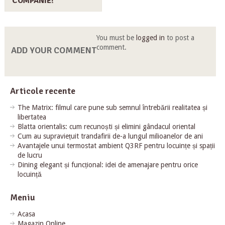
COMPANIE!
You must be
logged in
to post a
comment.
ADD YOUR COMMENT
Articole recente
The Matrix: filmul care pune sub semnul întrebării realitatea și
libertatea
Blatta orientalis: cum recunoști și elimini gândacul oriental
Cum au supraviețuit trandafirii de-a lungul milioanelor de ani
Avantajele unui termostat ambient Q3RF pentru locuințe și spații
de lucru
Dining elegant și funcțional: idei de amenajare pentru orice
locuință
Meniu
Acasa
Magazin Online