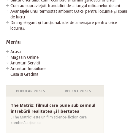
Cum au supraviețuit trandafirii de-a lungul milioanelor de ani
Avantajele unui termostat ambient Q3RF pentru locuințe și spații
de lucru
Dining elegant și funcțional: idei de amenajare pentru orice
locuință
Meniu
Acasa
Magazin Online
Anunturi Servicii
Anunturi Imobiliare
Casa si Gradina
POPULAR POSTS
RECENT POSTS
The Matrix: filmul care pune sub semnul
întrebării realitatea și libertatea
„The Matrix” este un film science-fiction care
combină acțiunea