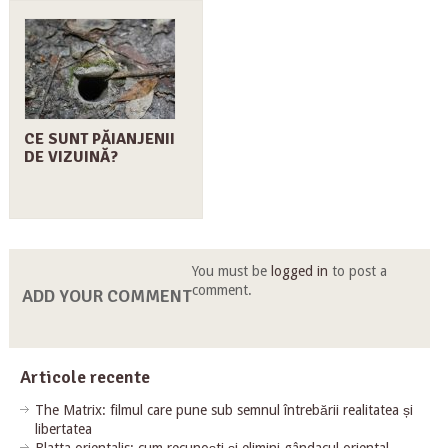
CE SUNT PĂIANJENII
DE VIZUINĂ?
You must be
logged in
to post a
comment.
ADD YOUR COMMENT
Articole recente
The Matrix: filmul care pune sub semnul întrebării realitatea și
libertatea
Blatta orientalis: cum recunoști și elimini gândacul oriental