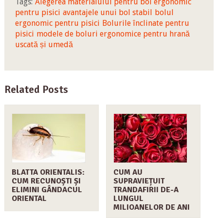
Tags:
Alegerea materialului pentru bol ergonomic
pentru pisici
avantajele unui bol stabil
bolul
ergonomic pentru pisici
Bolurile înclinate pentru
pisici
modele de boluri ergonomice pentru hrană
uscată și umedă
Related Posts
BLATTA ORIENTALIS:
CUM AU
CUM RECUNOȘTI ȘI
SUPRAVIEȚUIT
ELIMINI GÂNDACUL
TRANDAFIRII DE-A
ORIENTAL
LUNGUL
MILIOANELOR DE ANI