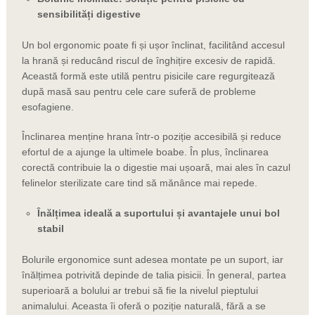
sensibilități digestive
Un bol ergonomic poate fi și ușor înclinat, facilitând accesul
la hrană și reducând riscul de înghițire excesiv de rapidă.
Această formă este utilă pentru pisicile care regurgitează
după masă sau pentru cele care suferă de probleme
esofagiene.
Înclinarea menține hrana într-o poziție accesibilă și reduce
efortul de a ajunge la ultimele boabe. În plus, înclinarea
corectă contribuie la o digestie mai ușoară, mai ales în cazul
felinelor sterilizate care tind să mănânce mai repede.
Înălțimea ideală a suportului și avantajele unui bol
stabil
Bolurile ergonomice sunt adesea montate pe un suport, iar
înălțimea potrivită depinde de talia pisicii. În general, partea
superioară a bolului ar trebui să fie la nivelul pieptului
animalului. Aceasta îi oferă o poziție naturală, fără a se