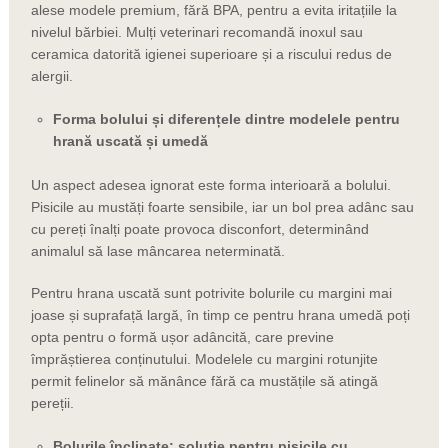
alese modele premium, fără BPA, pentru a evita iritațiile la
nivelul bărbiei. Mulți veterinari recomandă inoxul sau
ceramica datorită igienei superioare și a riscului redus de
alergii.
Forma bolului și diferențele dintre modelele pentru
hrană uscată și umedă
Un aspect adesea ignorat este forma interioară a bolului.
Pisicile au mustăți foarte sensibile, iar un bol prea adânc sau
cu pereți înalți poate provoca disconfort, determinând
animalul să lase mâncarea neterminată.
Pentru hrana uscată sunt potrivite bolurile cu margini mai
joase și suprafață largă, în timp ce pentru hrana umedă poți
opta pentru o formă ușor adâncită, care previne
împrăștierea conținutului. Modelele cu margini rotunjite
permit felinelor să mănânce fără ca mustățile să atingă
pereții.
Bolurile înclinate: soluție pentru pisicile cu