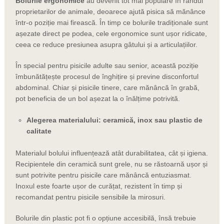
Bolurile ergonomice
au devenit tot mai populare în rândul
proprietarilor de animale, deoarece ajută pisica să mănânce
într-o poziție mai firească. În timp ce bolurile tradiționale sunt
așezate direct pe podea, cele ergonomice sunt ușor ridicate,
ceea ce reduce presiunea asupra gâtului și a articulațiilor.
În special pentru pisicile adulte sau senior, această poziție
îmbunătățește procesul de înghițire și previne disconfortul
abdominal. Chiar și pisicile tinere, care mănâncă în grabă,
pot beneficia de un bol așezat la o înălțime potrivită.
Alegerea materialului: ceramică, inox sau plastic de
calitate
Materialul bolului influențează atât durabilitatea, cât și igiena.
Recipientele din ceramică sunt grele, nu se răstoarnă ușor și
sunt potrivite pentru pisicile care mănâncă entuziasmat.
Inoxul este foarte ușor de curățat, rezistent în timp și
recomandat pentru pisicile sensibile la mirosuri.
Bolurile din plastic pot fi o opțiune accesibilă, însă trebuie