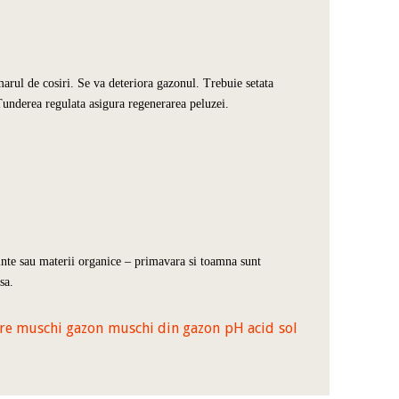
marul de cosiri. Se va deteriora gazonul. Trebuie setata
nderea regulata asigura regenerarea peluzei.
nte sau materii organice – primavara si toamna sunt
sa.
are muschi gazon
muschi din gazon
pH acid
sol