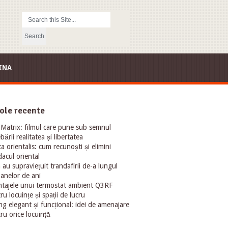
INA
ole recente
Matrix: filmul care pune sub semnul
ebării realitatea și libertatea
ta orientalis: cum recunoști și elimini
acul oriental
au supraviețuit trandafirii de-a lungul
oanelor de ani
tajele unui termostat ambient Q3RF
ru locuințe și spații de lucru
ng elegant și funcțional: idei de amenajare
ru orice locuință