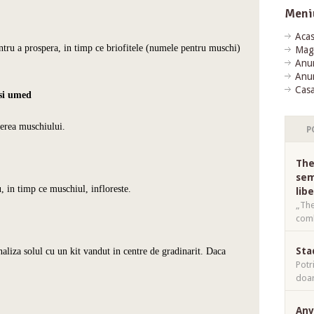
Meni
Aca
ntru a prospera, in timp ce briofitele (numele pentru muschi)
Mag
Anun
Anun
Casa
 si umed
terea muschiului.
P
The
sem
u, in timp ce muschiul, infloreste.
lib
„The
comb
Sta
naliza solul cu un kit vandut in centre de gradinarit. Daca
Potr
doar
Anv