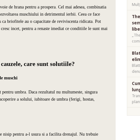
Mulț
nevoie de hrana pentru a prospera.
Cel mai adesea, combinatia
dezvoltarea muschiului in detrimentul ierbii. Ceea ce face
The
s ca briofitele au o capacitate de reviviscenta ridicata. Pot
sem
 cresc incet, pentru a renaste imediat ce conditiile le sunt mai
lib
„The
comb
Bla
eli
cauzele, care sunt solutiile?
Blat
denu
de muschi
Cum
lun
t pentru umbra. Daca rezultatul nu multumeste, singura
Tran
 acoperire a solului, iubitoare de umbra (ferigi, hostas,
plan
 nisip pentru a-l usura si a facilita drenajul. Nu trebuie