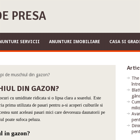
E PRESA
NUNTURI SERVICII
ANUNTURI IMOBILIARE
CASA SI GRAD
Artic
 de muschiul din gazon?
The 
într
HIUL DIN GAZON?
Blat
gând
locuri cu umiditate ridicata si o lipsa clara a soarelui.
Este
Cum 
ria prima utilizata de pasari pentru a-si acoperi cuiburile si
mili
acestea sunt aceleasi pasari mici care devoreaza daunatorii pe
Avan
iul poate sufoca peluza.
pent
Dini
pent
ul in gazon?