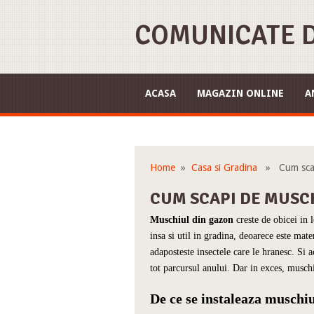
COMUNICATE D
ACASA
MAGAZIN ONLINE
A
Home
»
Casa si Gradina
» Cum scapi
CUM SCAPI DE MUSC
Muschiul din gazon
creste de obicei in 
insa si util in gradina, deoarece este mate
adaposteste insectele care le hranesc. Si 
tot parcursul anului. Dar in exces, musch
De ce se instaleaza muschi