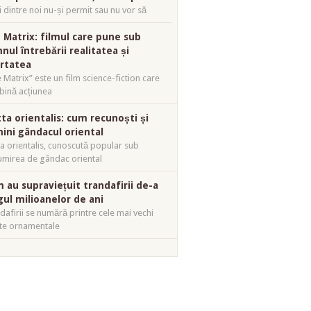
i dintre noi nu-și permit sau nu vor să
 Matrix: filmul care pune sub
nul întrebării realitatea și
ertatea
 Matrix” este un film science-fiction care
ină acțiunea
tta orientalis: cum recunoști și
mini gândacul oriental
ta orientalis, cunoscută popular sub
mirea de gândac oriental
 au supraviețuit trandafirii de-a
gul milioanelor de ani
dafirii se numără printre cele mai vechi
te ornamentale