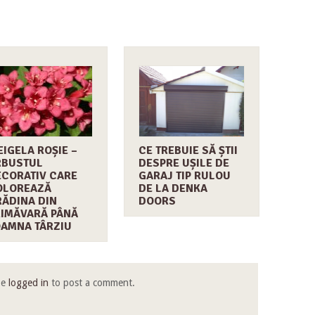
IGELA ROȘIE –
CE TREBUIE SĂ ȘTII
RBUSTUL
DESPRE UȘILE DE
CORATIV CARE
GARAJ TIP RULOU
OLOREAZĂ
DE LA DENKA
ĂDINA DIN
DOORS
IMĂVARĂ PÂNĂ
OAMNA TÂRZIU
be
logged in
to post a comment.