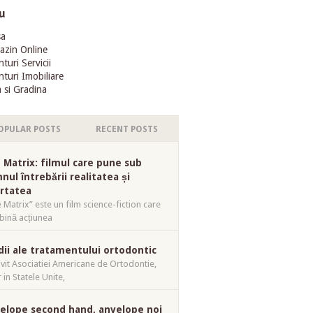
u
sa
azin Online
turi Servicii
turi Imobiliare
 si Gradina
OPULAR POSTS
RECENT POSTS
 Matrix: filmul care pune sub
nul întrebării realitatea și
ertatea
 Matrix” este un film science-fiction care
ină acțiunea
dii ale tratamentului ortodontic
ivit Asociatiei Americane de Ortodontie,
 in Statele Unite,
elope second hand, anvelope noi