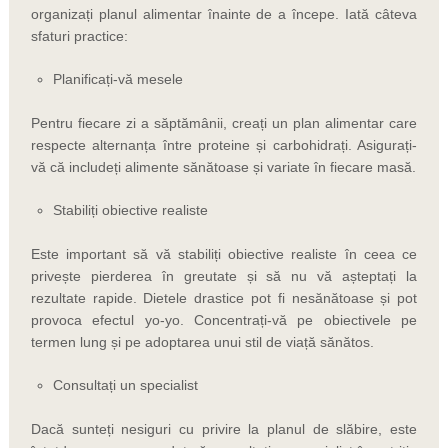
organizați planul alimentar înainte de a începe. Iată câteva
sfaturi practice:
Planificați-vă mesele
Pentru fiecare zi a săptămânii, creați un plan alimentar care
respecte alternanța între proteine ​​și carbohidrați. Asigurați-
vă că includeți alimente sănătoase și variate în fiecare masă.
Stabiliți obiective realiste
Este important să vă stabiliți obiective realiste în ceea ce
privește pierderea în greutate și să nu vă așteptați la
rezultate rapide. Dietele drastice pot fi nesănătoase și pot
provoca efectul yo-yo. Concentrați-vă pe obiectivele pe
termen lung și pe adoptarea unui stil de viață sănătos.
Consultați un specialist
Dacă sunteți nesiguri cu privire la planul de slăbire, este