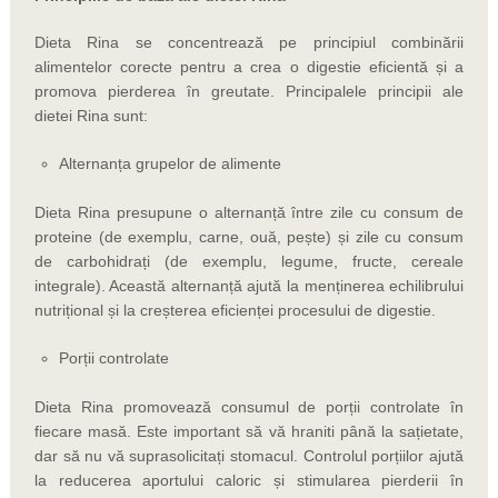
Dieta Rina se concentrează pe principiul combinării
alimentelor corecte pentru a crea o digestie eficientă și a
promova pierderea în greutate. Principalele principii ale
dietei Rina sunt:
Alternanța grupelor de alimente
Dieta Rina presupune o alternanță între zile cu consum de
proteine (de exemplu, carne, ouă, pește) și zile cu consum
de carbohidrați (de exemplu, legume, fructe, cereale
integrale). Această alternanță ajută la menținerea echilibrului
nutrițional și la creșterea eficienței procesului de digestie.
Porții controlate
Dieta Rina promovează consumul de porții controlate în
fiecare masă. Este important să vă hraniti până la sațietate,
dar să nu vă suprasolicitați stomacul. Controlul porțiilor ajută
la reducerea aportului caloric și stimularea pierderii în