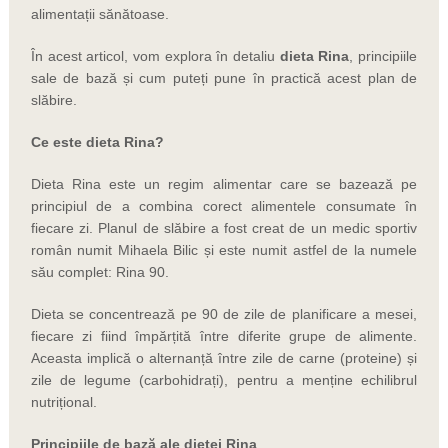
alimentații sănătoase.
În acest articol, vom explora în detaliu
dieta Rina
, principiile
sale de bază și cum puteți pune în practică acest plan de
slăbire.
Ce este dieta Rina?
Dieta Rina este un regim alimentar care se bazează pe
principiul de a combina corect alimentele consumate în
fiecare zi. Planul de slăbire a fost creat de un medic sportiv
român numit Mihaela Bilic și este numit astfel de la numele
său complet: Rina 90.
Dieta se concentrează pe 90 de zile de planificare a mesei,
fiecare zi fiind împărțită între diferite grupe de alimente.
Aceasta implică o alternanță între zile de carne (proteine) și
zile de legume (carbohidrați), pentru a menține echilibrul
nutrițional.
Principiile de bază ale dietei Rina