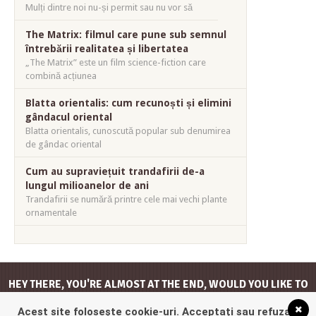
Mulți dintre noi nu-și permit sau nu vor să
The Matrix: filmul care pune sub semnul
întrebării realitatea și libertatea
„The Matrix” este un film science-fiction care
combină acțiunea
Blatta orientalis: cum recunoști și elimini
gândacul oriental
Blatta orientalis, cunoscută popular sub denumirea
de gândac oriental
Cum au supraviețuit trandafirii de-a
lungul milioanelor de ani
Trandafirii se numără printre cele mai vechi plante
ornamentale
HEY THERE, YOU'RE ALMOST AT THE END, WOULD YOU LIKE TO
GO
BACK TO THE TOP
?
Acest site folosește cookie-uri. Acceptați sau refuzați