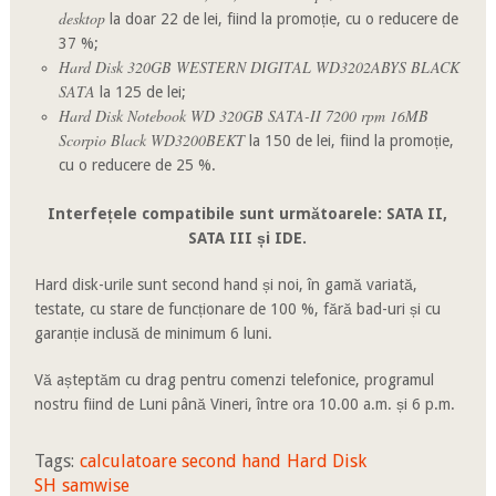
desktop
la doar 22 de lei, fiind la promoție, cu o reducere de
37 %;
Hard Disk 320GB WESTERN DIGITAL WD3202ABYS BLACK
SATA
la 125 de lei;
Hard Disk Notebook WD 320GB SATA-II 7200 rpm 16MB
Scorpio Black WD3200BEKT
la 150 de lei, fiind la promoție,
cu o reducere de 25 %.
Interfețele compatibile sunt următoarele: SATA II,
SATA III și IDE.
Hard disk-urile sunt second hand și noi, în gamă variată,
testate, cu stare de funcționare de 100 %, fără bad-uri și cu
garanție inclusă de minimum 6 luni.
Vă așteptăm cu drag pentru comenzi telefonice, programul
nostru fiind de Luni până Vineri, între ora 10.00 a.m. și 6 p.m.
Tags:
calculatoare second hand
Hard Disk
SH
samwise