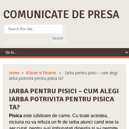
COMUNICATE DE PRESA
Home
»
Afaceri si Finante
» Iarba pentru pisici – cum alegi
iarba potrivita pentru pisica ta?
IARBA PENTRU PISICI – CUM ALEGI
IARBA POTRIVITA PENTRU PISICA
TA?
Pisica
este iubitoare de carne. Cu toate acestea,
niciuna nu va refuza un fir de iarba atunci cand iese la
aer curat, pentru a-si imbunatati digestia si a-i permite