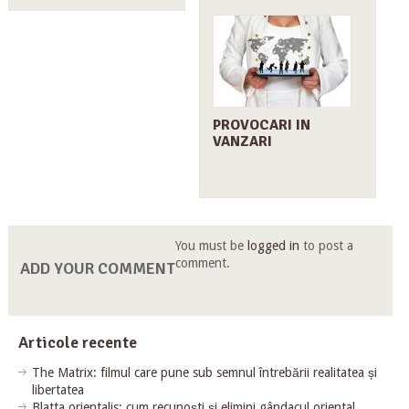
PROVOCARI IN
VANZARI
You must be
logged in
to post a
comment.
ADD YOUR COMMENT
Articole recente
The Matrix: filmul care pune sub semnul întrebării realitatea și
libertatea
Blatta orientalis: cum recunoști și elimini gândacul oriental