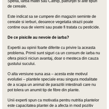
Spelta, iarba matei sau Catnip, patrunjel si alte tipuri
de cereale.
Este indicat sa se cumpere din magazin seminte de
cereale si ierburi, deoarece vegetatia strazii poate
contine oua de viermi sau poate fi tratata cu pesticide.
De ce pisicile au nevoie de iarba?
Expertii au opinii foarte diferite cu privire la aceasta
problema. Primii sunt siguri ca un consum de iarba nu
ofera pisicii niciun avantaj, doar o mesteca din cauza
gustului sucului.
O alta versiune suna asa – acesta este motivul
evolutiei – plantele speciale erau singura modalitate
de a scapa un animal de parazitii intestinali care nu
pot tolera un anumit tip de fibre din plante.
Unii experti spun ca motivatia pentru nutritia plantelor
este capacitatea plantei de a afecta in mod pozitiv