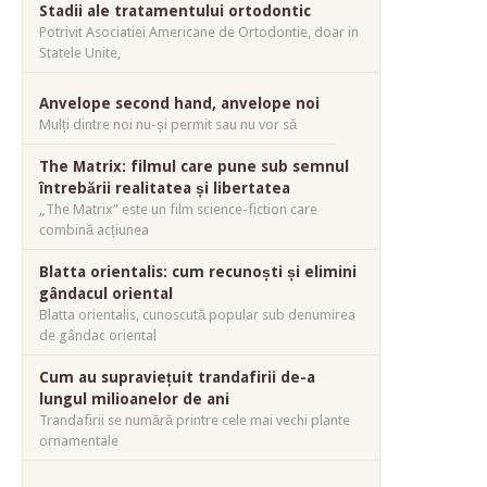
Stadii ale tratamentului ortodontic
Potrivit Asociatiei Americane de Ortodontie, doar in
Statele Unite,
Anvelope second hand, anvelope noi
Mulți dintre noi nu-și permit sau nu vor să
The Matrix: filmul care pune sub semnul
întrebării realitatea și libertatea
„The Matrix” este un film science-fiction care
combină acțiunea
Blatta orientalis: cum recunoști și elimini
gândacul oriental
Blatta orientalis, cunoscută popular sub denumirea
de gândac oriental
Cum au supraviețuit trandafirii de-a
lungul milioanelor de ani
Trandafirii se numără printre cele mai vechi plante
ornamentale