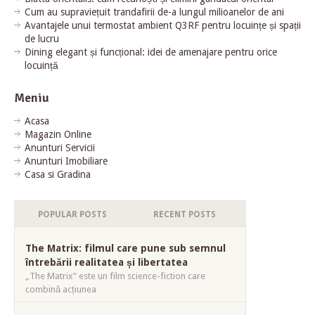
Cum au supraviețuit trandafirii de-a lungul milioanelor de ani
Avantajele unui termostat ambient Q3RF pentru locuințe și spații
de lucru
Dining elegant și funcțional: idei de amenajare pentru orice
locuință
Meniu
Acasa
Magazin Online
Anunturi Servicii
Anunturi Imobiliare
Casa si Gradina
POPULAR POSTS
RECENT POSTS
The Matrix: filmul care pune sub semnul
întrebării realitatea și libertatea
„The Matrix” este un film science-fiction care
combină acțiunea