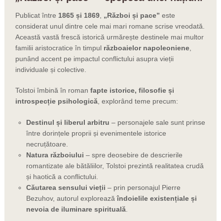
Publicat între
1865 și 1869
,
„Război și pace”
este
considerat unul dintre cele mai mari romane scrise vreodată.
Această vastă frescă istorică urmărește destinele mai multor
familii aristocratice în timpul
războaielor napoleoniene
,
punând accent pe impactul conflictului asupra vieții
individuale și colective.
Tolstoi îmbină în roman
fapte istorice, filosofie și
introspecție psihologică
, explorând teme precum:
Destinul și liberul arbitru
–
p
ersonajele sale sunt prinse
între dorințele proprii și evenimentele istorice
necruțătoare.
Natura războiului
–
s
pre deosebire de descrierile
romantizate ale bătăliilor, Tolstoi prezintă realitatea crudă
și haotică a conflictului.
Căutarea sensului vieții
–
p
rin personajul Pierre
Bezuhov, autorul explorează
îndoielile existențiale și
nevoia de iluminare spirituală
.