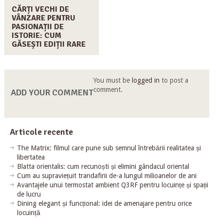
CĂRȚI VECHI DE
VÂNZARE PENTRU
PASIONAȚII DE
ISTORIE: CUM
GĂSEȘTI EDIȚII RARE
You must be
logged in
to post a
comment.
ADD YOUR COMMENT
Articole recente
The Matrix: filmul care pune sub semnul întrebării realitatea și
libertatea
Blatta orientalis: cum recunoști și elimini gândacul oriental
Cum au supraviețuit trandafirii de-a lungul milioanelor de ani
Avantajele unui termostat ambient Q3RF pentru locuințe și spații
de lucru
Dining elegant și funcțional: idei de amenajare pentru orice
locuință