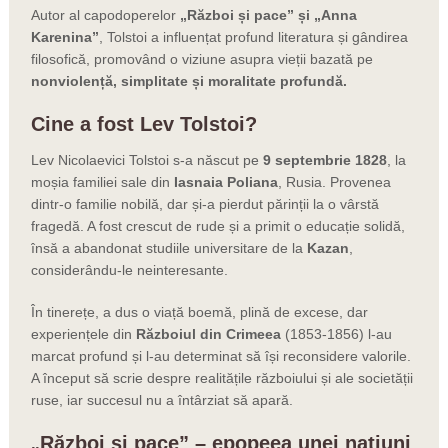
Autor al capodoperelor
„
Război și pace”
și
„Anna
Karenina
”
, Tolstoi a influențat profund literatura și gândirea
filosofică, promovând o viziune asupra vieții bazată pe
nonviolență, simplitate și moralitate profundă.
Cine a fost Lev Tolstoi?
Lev Nicolaevici Tolstoi s-a născut pe
9 septembrie 1828
, la
moșia familiei sale din
Iasnaia Poliana
, Rusia. Provenea
dintr-o familie nobilă, dar și-a pierdut părinții la o vârstă
fragedă. A fost crescut de rude și a primit o educație solidă,
însă a abandonat studiile universitare de la
Kazan
,
considerându-le neinteresante.
În tinerețe, a dus o viață boemă, plină de excese, dar
experiențele din
Războiul din Crimeea
(1853-1856) l-au
marcat profund și l-au determinat să își reconsidere valorile.
A început să scrie despre realitățile războiului și ale societății
ruse, iar succesul nu a întârziat să apară.
„
Război și pace” – epopeea unei națiuni