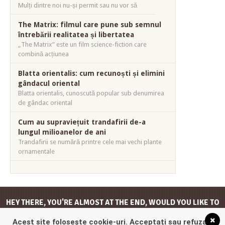
Mulți dintre noi nu-și permit sau nu vor să
The Matrix: filmul care pune sub semnul
întrebării realitatea și libertatea
„The Matrix” este un film science-fiction care
combină acțiunea
Blatta orientalis: cum recunoști și elimini
gândacul oriental
Blatta orientalis, cunoscută popular sub denumirea
de gândac oriental
Cum au supraviețuit trandafirii de-a
lungul milioanelor de ani
Trandafirii se numără printre cele mai vechi plante
ornamentale
HEY THERE, YOU'RE ALMOST AT THE END, WOULD YOU LIKE TO
GO
BACK TO THE TOP
?
Acest site folosește cookie-uri. Acceptați sau refuzați