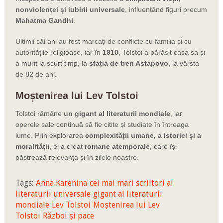
nonviolenței și iubirii universale
, influențând figuri precum
Mahatma Gandhi
.
Ultimii săi ani au fost marcați de conflicte cu familia și cu
autoritățile religioase, iar în
1910
, Tolstoi a părăsit casa sa și
a murit la scurt timp, la
stația de tren Astapovo
, la vârsta
de 82 de ani.
Moștenirea lui Lev Tolstoi
Tolstoi rămâne
un gigant al literaturii mondiale
, iar
operele sale continuă să fie citite și studiate în întreaga
lume. Prin explorarea
complexității umane, a istoriei și a
moralității
, el a creat
romane atemporale
, care își
păstrează relevanța și în zilele noastre.
Tags:
Anna Karenina
cei mai mari scriitori ai
literaturii universale
gigant al literaturii
mondiale
Lev Tolstoi
Moștenirea lui Lev
Tolstoi
Război și pace