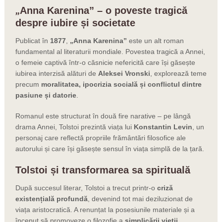
„
Anna Karenina” – o poveste tragică
despre iubire și societate
Publicat în
1877
,
„Anna Karenina”
este un alt roman
fundamental al literaturii mondiale. Povestea tragică a Annei,
o femeie captivă într-o căsnicie nefericită care își găsește
iubirea interzisă alături de
Aleksei Vronski
, explorează teme
precum
moralitatea, ipocrizia socială și conflictul dintre
pasiune și datorie
.
Romanul este structurat în două fire narative – pe lângă
drama Annei, Tolstoi prezintă viața lui
Konstantin Levin
, un
personaj care reflectă propriile frământări filosofice ale
autorului și care își găsește sensul în viața simplă de la țară.
Tolstoi și transformarea sa spirituală
După succesul literar, Tolstoi a trecut printr-o
criză
existențială profundă
, devenind tot mai deziluzionat de
viața aristocratică. A renunțat la posesiunile materiale și a
început să promoveze o filozofie a
simplicării vieții,