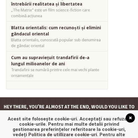
întrebării realitatea și libertatea
„The Matrix” este un film science-fiction care
combină acțiunea
Blatta orientalis: cum recunoști și elimini
gândacul oriental
Blatta orientalis, cunoscută popular sub denumirea
de gândac oriental
Cum au supraviețuit trandafirii de-a
lungul milioanelor de ani
Trandafirii se numără printre cele mai vechi plante
ornamentale
HEY THERE, YOU'RE ALMOST AT THE END, WOULD YOU LIKE TO
GO
BACK TO THE TOP
?
Acest site folosește cookie-uri. Acceptați sau refuzați
cookie-urile. Pentru mai multe detalii privind
gestionarea preferințelor referitoare la cookie-uri,
vedeți
Politica de utillizare cookie-uri
. Pentru alte