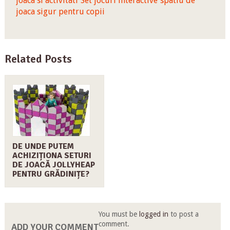
joaca si activitati
Set jocuri interactive
spatiu de
joaca sigur pentru copii
Related Posts
DE UNDE PUTEM
ACHIZIȚIONA SETURI
DE JOACĂ JOLLYHEAP
PENTRU GRĂDINIȚE?
You must be
logged in
to post a
comment.
ADD YOUR COMMENT