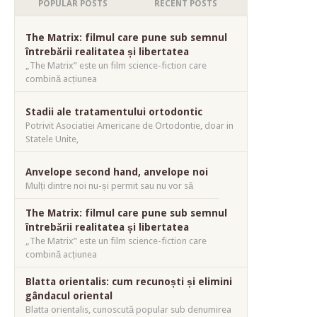
POPULAR POSTS
RECENT POSTS
The Matrix: filmul care pune sub semnul
întrebării realitatea și libertatea
„The Matrix” este un film science-fiction care
combină acțiunea
Stadii ale tratamentului ortodontic
Potrivit Asociatiei Americane de Ortodontie, doar in
Statele Unite,
Anvelope second hand, anvelope noi
Mulți dintre noi nu-și permit sau nu vor să
The Matrix: filmul care pune sub semnul
întrebării realitatea și libertatea
„The Matrix” este un film science-fiction care
combină acțiunea
Blatta orientalis: cum recunoști și elimini
gândacul oriental
Blatta orientalis, cunoscută popular sub denumirea