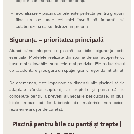
copiilor sentimentul de independență;
socializare
– piscina cu bile este perfectă pentru grupuri,
fiind un loc unde cei mici învață să împartă, să
colaboreze și să se distreze împreună.
Siguranța – prioritatea principală
Atunci când alegem o piscină cu bile, siguranța este
esențială. Modelele realizate din spumă densă, acoperite cu
huse moi și lavabile, sunt cele mai potrivite. Ele reduc riscul
de accidentare și asigură un spațiu igienic, ușor de întreținut.
De asemenea, este important ca dimensiunile piscinei să fie
adaptate vârstei copilului, iar treptele și panta să fie
concepute pentru a preveni alunecările periculoase. În plus,
bilele trebuie să fie fabricate din materiale non-toxice,
rezistente și ușor de curățat.
Piscină pentru bile cu pantă și trepte |