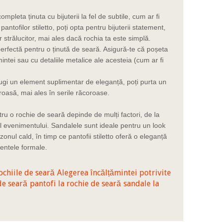
mpleta ținuta cu bijuterii la fel de subtile, cum ar fi
 pantofilor stiletto, poți opta pentru bijuterii statement,
r strălucitor, mai ales dacă rochia ta este simplă.
erfectă pentru o ținută de seară. Asigură-te că poșeta
intei sau cu detaliile metalice ale acesteia (cum ar fi
ugi un element suplimentar de eleganță, poți purta un
oasă, mai ales în serile răcoroase.
tru o rochie de seară depinde de mulți factori, de la
nul evenimentului. Sandalele sunt ideale pentru un look
ezonul cald, în timp ce pantofii stiletto oferă o eleganță
mentele formale.
chiile de seară
Alegerea încălțămintei potrivite
de seară
pantofi la rochie de seară
sandale la