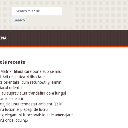
INA
ole recente
Matrix: filmul care pune sub semnul
ebării realitatea și libertatea
ta orientalis: cum recunoști și elimini
acul oriental
au supraviețuit trandafirii de-a lungul
oanelor de ani
tajele unui termostat ambient Q3RF
ru locuințe și spații de lucru
ng elegant și funcțional: idei de amenajare
ru orice locuință