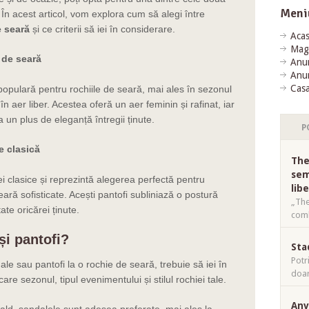
Meni
 În acest articol, vom explora cum să alegi între
e seară
și ce criterii să iei în considerare.
Aca
Mag
 de seară
Anun
Anun
Casa
opulară pentru rochiile de seară, mai ales în sezonul
n aer liber. Acestea oferă un aer feminin și rafinat, iar
 un plus de eleganță întregii ținute.
P
ie clasică
The
sem
ței clasice și reprezintă alegerea perfectă pentru
lib
ară sofisticate. Acești pantofi subliniază o postură
„The
ate oricărei ținute.
comb
și pantofi?
Sta
Potr
le sau pantofi la o rochie de seară, trebuie să iei în
doar
care sezonul, tipul evenimentului și stilul rochiei tale.
Anv
ald, sandalele sunt adesea preferate, mai ales la