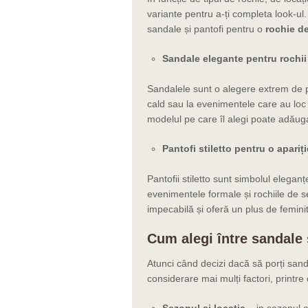
variante pentru a-ți completa look-ul.
sandale și pantofi pentru o
rochie d
Sandale elegante pentru rochii
Sandalele sunt o alegere extrem de p
cald sau la evenimentele care au loc î
modelul pe care îl alegi poate adăuga
Pantofi stiletto pentru o apariț
Pantofii stiletto sunt simbolul elegan
evenimentele formale și rochiile de se
impecabilă și oferă un plus de feminit
Cum alegi între sandale 
Atunci când decizi dacă să porți sanda
considerare mai mulți factori, printre 
Sezonul și locația
–
i
n sezonul c