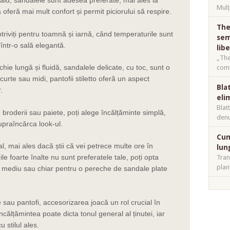
Mulț
 oferă mai mult confort și permit piciorului să respire.
The
otriviți pentru toamnă și iarnă, când temperaturile sunt
sem
într-o sală elegantă.
lib
„The
chie lungă și fluidă, sandalele delicate, cu toc, sunt o
comb
scurte sau midi, pantofii stiletto oferă un aspect
Bla
.
eli
Blat
 broderii sau paiete, poți alege încălțăminte simplă,
denu
upraîncărca look-ul.
Cum
al, mai ales dacă știi că vei petrece multe ore în
lun
e foarte înalte nu sunt preferatele tale, poți opta
Tran
plan
c mediu sau chiar pentru o pereche de sandale plate
 sau pantofi, accesorizarea joacă un rol crucial în
călțămintea poate dicta tonul general al ținutei, iar
 stilul ales.