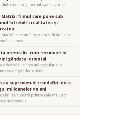
i dintre noi nu-și permit sau nu vor să
 Matrix: filmul care pune sub
nul întrebării realitatea și
ertatea
 Matrix” este un film science-fiction care
ină acțiunea
tta orientalis: cum recunoști și
mini gândacul oriental
ta orientalis, cunoscută popular sub
mirea de gândac oriental
 au supraviețuit trandafirii de-a
gul milioanelor de ani
dafirii se numără printre cele mai vechi
te ornamentale