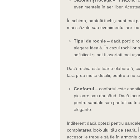
evenimentele în aer liber. Acestea
În schimb, pantofii închiși sunt mai p
mai scăzute sau evenimentul are loc 
Tipul de rochie
–
d
acă porți o ro
alegere ideală. În cazul rochiilor 
sofisticat și pot fi asortați mai ușor
Dacă rochia este foarte elaborată, cu
fără prea multe detalii, pentru a nu s
Confortul
–
c
onfortul este esenți
picioare sau dansând. Dacă tocuril
pentru sandale sau pantofi cu to
elegante.
Indiferent dacă optezi pentru sandale
completarea look-ului tău de seară. În
accesoriile trebuie să fie în armonie cu