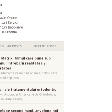
u
sa
azin Online
turi Servicii
turi Imobiliare
 si Gradina
OPULAR POSTS
RECENT POSTS
 Matrix: filmul care pune sub
nul întrebării realitatea și
ertatea
 Matrix” este un film science-fiction care
ină acțiunea
dii ale tratamentului ortodontic
ivit Asociatiei Americane de Ortodontie,
 in Statele Unite,
elope second hand, anvelope noi