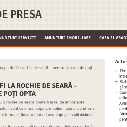
E PRESA
NUNTURI SERVICII
ANUNTURI IMOBILIARE
CASA SI GRAD
Artic
pantofi la rochie de seară – pentru ce variante poți
The 
într
Blat
I LA ROCHIE DE SEARĂ –
gând
 POȚI OPTA
Cum 
mili
u o rochie de seară poate fi la fel de importantă
Avan
ntofii sunt cele mai populare opțiuni atunci când vine
pent
Dini
formale, fiecare oferind avantaje și un stil distinct.
pent
ție și de ocazie, poți opta pentru una dintre cele două