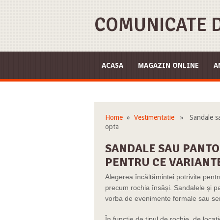
COMUNICATE D
ACASA
MAGAZIN ONLINE
A
Home
»
Vestimentatie
» Sandale sau 
opta
SANDALE SAU PANTOF
PENTRU CE VARIANTE
Alegerea încălțămintei potrivite pentr
precum rochia însăși. Sandalele și pa
vorba de evenimente formale sau semi-
În funcție de tipul de rochie, de loca