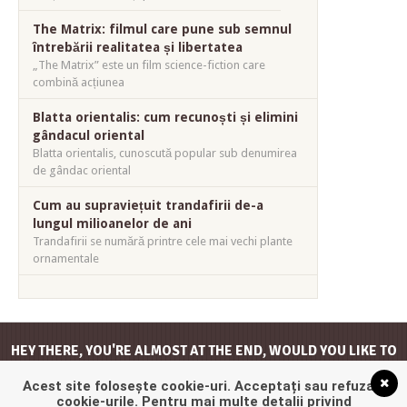
The Matrix: filmul care pune sub semnul
întrebării realitatea și libertatea
„The Matrix” este un film science-fiction care
combină acțiunea
Blatta orientalis: cum recunoști și elimini
gândacul oriental
Blatta orientalis, cunoscută popular sub denumirea
de gândac oriental
Cum au supraviețuit trandafirii de-a
lungul milioanelor de ani
Trandafirii se numără printre cele mai vechi plante
ornamentale
HEY THERE, YOU'RE ALMOST AT THE END, WOULD YOU LIKE TO
GO
BACK TO THE TOP
?
Acest site folosește cookie-uri. Acceptați sau refuzați
cookie-urile. Pentru mai multe detalii privind