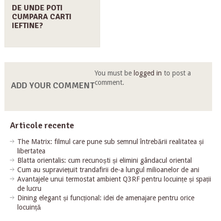
DE UNDE POTI
CUMPARA CARTI
IEFTINE?
You must be
logged in
to post a
comment.
ADD YOUR COMMENT
Articole recente
The Matrix: filmul care pune sub semnul întrebării realitatea și
libertatea
Blatta orientalis: cum recunoști și elimini gândacul oriental
Cum au supraviețuit trandafirii de-a lungul milioanelor de ani
Avantajele unui termostat ambient Q3RF pentru locuințe și spații
de lucru
Dining elegant și funcțional: idei de amenajare pentru orice
locuință