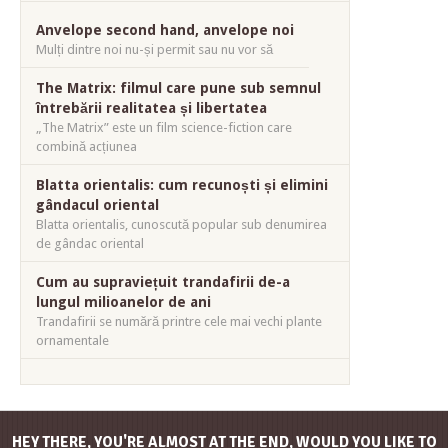
Anvelope second hand, anvelope noi
Mulți dintre noi nu-și permit sau nu vor să
The Matrix: filmul care pune sub semnul
întrebării realitatea și libertatea
„The Matrix” este un film science-fiction care
combină acțiunea
Blatta orientalis: cum recunoști și elimini
gândacul oriental
Blatta orientalis, cunoscută popular sub denumirea
de gândac oriental
Cum au supraviețuit trandafirii de-a
lungul milioanelor de ani
Trandafirii se numără printre cele mai vechi plante
ornamentale
HEY THERE, YOU'RE ALMOST AT THE END, WOULD YOU LIKE TO