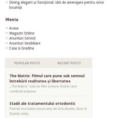
Dining elegant și funcțional: idei de amenajare pentru orice
locuință
Meniu
Acasa
Magazin Online
Anunturi Servicii
Anunturi Imobiliare
Casa si Gradina
POPULAR POSTS
RECENT POSTS
The Matrix: filmul care pune sub semnul
întrebării realitatea și libertatea
„The Matrix” este un film science-fiction care
combină acțiunea
Stadii ale tratamentului ortodontic
Potrivit Asociatiei Americane de Ortodontie, doar in
Statele Unite,