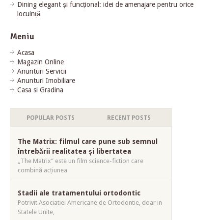
Dining elegant și funcțional: idei de amenajare pentru orice
locuință
Meniu
Acasa
Magazin Online
Anunturi Servicii
Anunturi Imobiliare
Casa si Gradina
POPULAR POSTS
RECENT POSTS
The Matrix: filmul care pune sub semnul
întrebării realitatea și libertatea
„The Matrix” este un film science-fiction care
combină acțiunea
Stadii ale tratamentului ortodontic
Potrivit Asociatiei Americane de Ortodontie, doar in
Statele Unite,