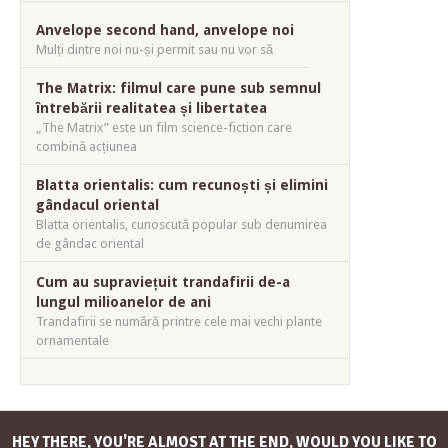
Anvelope second hand, anvelope noi
Mulți dintre noi nu-și permit sau nu vor să
The Matrix: filmul care pune sub semnul
întrebării realitatea și libertatea
„The Matrix” este un film science-fiction care
combină acțiunea
Blatta orientalis: cum recunoști și elimini
gândacul oriental
Blatta orientalis, cunoscută popular sub denumirea
de gândac oriental
Cum au supraviețuit trandafirii de-a
lungul milioanelor de ani
Trandafirii se numără printre cele mai vechi plante
ornamentale
HEY THERE, YOU'RE ALMOST AT THE END, WOULD YOU LIKE TO