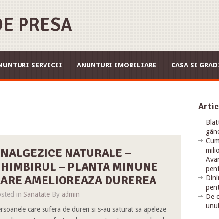
E PRESA
NUNTURI SERVICII
ANUNTURI IMOBILIARE
CASA SI GRAD
Artic
Blat
gând
Cum 
NALGEZICE NATURALE –
mili
Avan
HIMBIRUL – PLANTA MINUNE
pent
ARE AMELIOREAZA DUREREA
Dini
pent
sted in
Sanatate
By
admin
De c
unui
rsoanele care sufera de dureri si s-au saturat sa apeleze