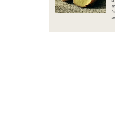
la
an
fo
se