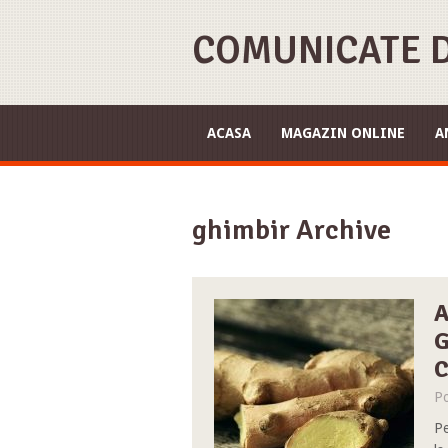
COMUNICATE D
ACASA
MAGAZIN ONLINE
A
ghimbir Archive
A
G
C
Po
Pe