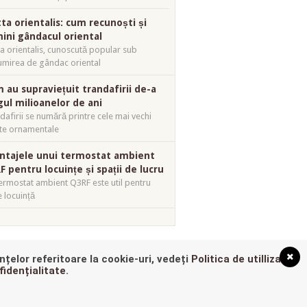
tta orientalis: cum recunoști și
mini gândacul oriental
ta orientalis, cunoscută popular sub
mirea de gândac oriental
 au supraviețuit trandafirii de-a
gul milioanelor de ani
dafirii se numără printre cele mai vechi
te ornamentale
ntajele unui termostat ambient
F pentru locuințe și spații de lucru
ermostat ambient Q3RF este util pentru
e locuință
nțelor referitoare la cookie-uri, vedeți
Politica de utillizare
 THE TOP
?
fidențialitate
.