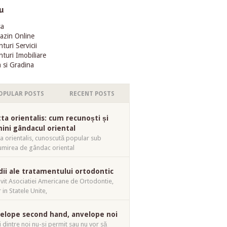
u
sa
azin Online
turi Servicii
turi Imobiliare
 si Gradina
OPULAR POSTS
RECENT POSTS
tta orientalis: cum recunoști și
mini gândacul oriental
ta orientalis, cunoscută popular sub
mirea de gândac oriental
dii ale tratamentului ortodontic
ivit Asociatiei Americane de Ortodontie,
 in Statele Unite,
elope second hand, anvelope noi
i dintre noi nu-și permit sau nu vor să