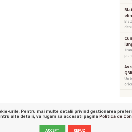
Bla
eli
Blat
denu
Cum
lun
Tran
plan
Ava
Q3R
Un t
oric
kie-urile. Pentru mai multe detalii privind gestionarea preferi
E, YOU'RE ALMOST AT THE END, WOULD YOU LIKE TO GO
BACK TO
entru alte detalii, va rugam sa accesati pagina
Politică de Con
ACCEPT
REFUZ