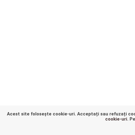
Acest site folosește cookie-uri. Acceptați sau refuzați coo
HEY THER
cookie-uri
. P