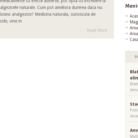
 medicamente cu efecte adverse, pot opta cu incredere la
Meni
algezicele naturale. Cum pot ameliora durerea daca nu
losesc analgezice? Medicina naturala, cunoscuta de
Aca
cole, vine in
Mag
Anun
Read More
Anun
Casa
P
Bla
eli
Blat
denu
Sta
Potr
doar
Anv
Mulț