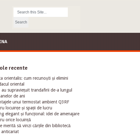
INA
ole recente
ta orientalis: cum recunoști și elimini
acul oriental
au supraviețuit trandafirii de-a lungul
oanelor de ani
tajele unui termostat ambient Q3RF
ru locuințe și spații de lucru
ng elegant și funcțional: idei de amenajare
ru orice locuință
e merită să vinzi cărțile din bibliotecă
 anticariat