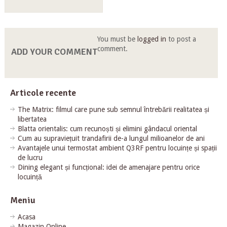
You must be
logged in
to post a
comment.
ADD YOUR COMMENT
Articole recente
The Matrix: filmul care pune sub semnul întrebării realitatea și
libertatea
Blatta orientalis: cum recunoști și elimini gândacul oriental
Cum au supraviețuit trandafirii de-a lungul milioanelor de ani
Avantajele unui termostat ambient Q3RF pentru locuințe și spații
de lucru
Dining elegant și funcțional: idei de amenajare pentru orice
locuință
Meniu
Acasa
Magazin Online