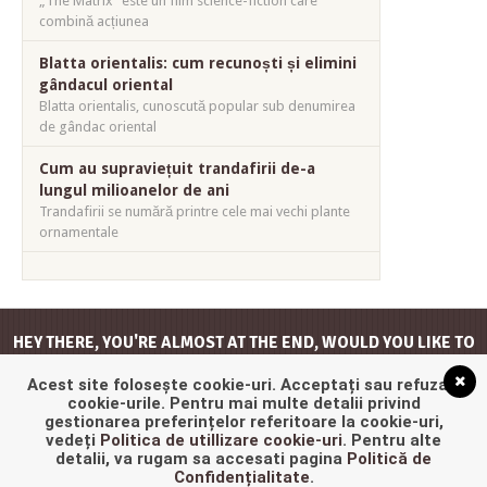
„The Matrix” este un film science-fiction care
combină acțiunea
Blatta orientalis: cum recunoști și elimini
gândacul oriental
Blatta orientalis, cunoscută popular sub denumirea
de gândac oriental
Cum au supraviețuit trandafirii de-a
lungul milioanelor de ani
Trandafirii se numără printre cele mai vechi plante
ornamentale
HEY THERE, YOU'RE ALMOST AT THE END, WOULD YOU LIKE TO
GO
BACK TO THE TOP
?
Acest site folosește cookie-uri. Acceptați sau refuzați
cookie-urile. Pentru mai multe detalii privind
gestionarea preferințelor referitoare la cookie-uri,
vedeți
Politica de utillizare cookie-uri
. Pentru alte
detalii, va rugam sa accesati pagina
Politică de
Confidențialitate
.