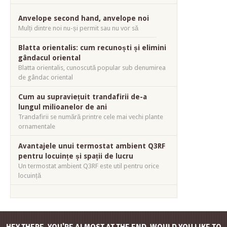
Anvelope second hand, anvelope noi
Mulți dintre noi nu-și permit sau nu vor să
Blatta orientalis: cum recunoști și elimini
gândacul oriental
Blatta orientalis, cunoscută popular sub denumirea
de gândac oriental
Cum au supraviețuit trandafirii de-a
lungul milioanelor de ani
Trandafirii se numără printre cele mai vechi plante
ornamentale
Avantajele unui termostat ambient Q3RF
pentru locuințe și spații de lucru
Un termostat ambient Q3RF este util pentru orice
locuință
HEY THERE, YOU'RE ALMOST AT THE END, WOULD YOU LIKE TO