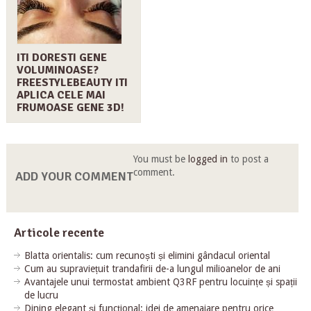
ITI DORESTI GENE
VOLUMINOASE?
FREESTYLEBEAUTY ITI
APLICA CELE MAI
FRUMOASE GENE 3D!
You must be
logged in
to post a
comment.
ADD YOUR COMMENT
Articole recente
Blatta orientalis: cum recunoști și elimini gândacul oriental
Cum au supraviețuit trandafirii de-a lungul milioanelor de ani
Avantajele unui termostat ambient Q3RF pentru locuințe și spații
de lucru
Dining elegant și funcțional: idei de amenajare pentru orice