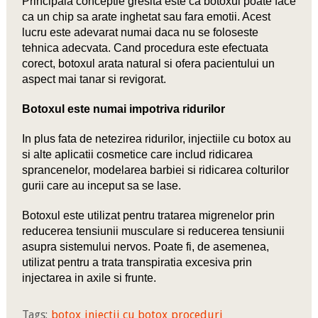
Principala conceptie gresita este ca botoxul poate face
ca un chip sa arate inghetat sau fara emotii. Acest
lucru este adevarat numai daca nu se foloseste
tehnica adecvata. Cand procedura este efectuata
corect, botoxul arata natural si ofera pacientului un
aspect mai tanar si revigorat.
Botoxul este numai impotriva ridurilor
In plus fata de netezirea ridurilor, injectiile cu botox au
si alte aplicatii cosmetice care includ ridicarea
sprancenelor, modelarea barbiei si ridicarea colturilor
gurii care au inceput sa se lase.
Botoxul este utilizat pentru tratarea migrenelor prin
reducerea tensiunii musculare si reducerea tensiunii
asupra sistemului nervos. Poate fi, de asemenea,
utilizat pentru a trata transpiratia excesiva prin
injectarea in axile si frunte.
Tags:
botox
injectii cu botox
proceduri