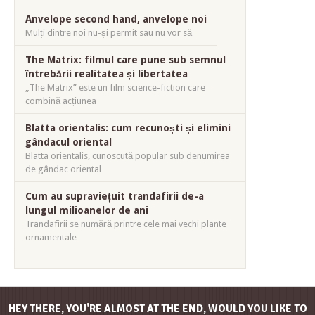
Anvelope second hand, anvelope noi
Mulți dintre noi nu-și permit sau nu vor să
The Matrix: filmul care pune sub semnul
întrebării realitatea și libertatea
„The Matrix” este un film science-fiction care
combină acțiunea
Blatta orientalis: cum recunoști și elimini
gândacul oriental
Blatta orientalis, cunoscută popular sub denumirea
de gândac oriental
Cum au supraviețuit trandafirii de-a
lungul milioanelor de ani
Trandafirii se numără printre cele mai vechi plante
ornamentale
HEY THERE, YOU'RE ALMOST AT THE END, WOULD YOU LIKE TO