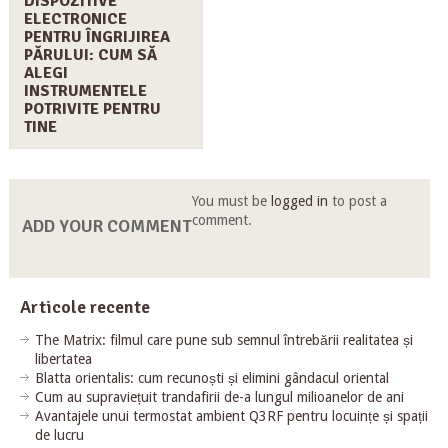
DISPOZITIVE
ELECTRONICE
PENTRU ÎNGRIJIREA
PĂRULUI: CUM SĂ
ALEGI
INSTRUMENTELE
POTRIVITE PENTRU
TINE
You must be
logged in
to post a
comment.
ADD YOUR COMMENT
Articole recente
The Matrix: filmul care pune sub semnul întrebării realitatea și
libertatea
Blatta orientalis: cum recunoști și elimini gândacul oriental
Cum au supraviețuit trandafirii de-a lungul milioanelor de ani
Avantajele unui termostat ambient Q3RF pentru locuințe și spații
de lucru