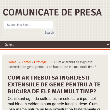
COMUNICATE DE PRESA
Home
»
Femei
•
LifeStyle
» Cum ar trebui sa ingrijesti
extensiile de gene pentru a te bucura de ele mai mult timp?
CUM AR TREBUI SA INGRIJESTI
EXTENSIILE DE GENE PENTRU A TE
BUCURA DE ELE MAI MULT TIMP?
Ochii sunt oglinda sufletului, iar cele care ii pun cel
mai bine in evidenta sunt genele lungi si dese. Cum
insa mama natura nu le-a inzestrat pe toate femeile cu