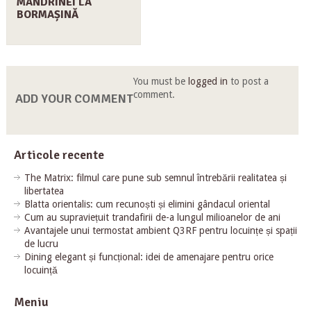
MANDRINEI LA
BORMAȘINĂ
You must be
logged in
to post a
comment.
ADD YOUR COMMENT
Articole recente
The Matrix: filmul care pune sub semnul întrebării realitatea și
libertatea
Blatta orientalis: cum recunoști și elimini gândacul oriental
Cum au supraviețuit trandafirii de-a lungul milioanelor de ani
Avantajele unui termostat ambient Q3RF pentru locuințe și spații
de lucru
Dining elegant și funcțional: idei de amenajare pentru orice
locuință
Meniu