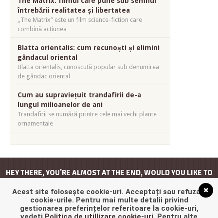
The Matrix: filmul care pune sub semnul
întrebării realitatea și libertatea
„The Matrix” este un film science-fiction care
combină acțiunea
Blatta orientalis: cum recunoști și elimini
gândacul oriental
Blatta orientalis, cunoscută popular sub denumirea
de gândac oriental
Cum au supraviețuit trandafirii de-a
lungul milioanelor de ani
Trandafirii se numără printre cele mai vechi plante
ornamentale
HEY THERE, YOU'RE ALMOST AT THE END, WOULD YOU LIKE TO
GO
BACK TO THE TOP
?
Acest site folosește cookie-uri. Acceptați sau refuzați
cookie-urile. Pentru mai multe detalii privind
gestionarea preferințelor referitoare la cookie-uri,
vedeți
Politica de utillizare cookie-uri
. Pentru alte