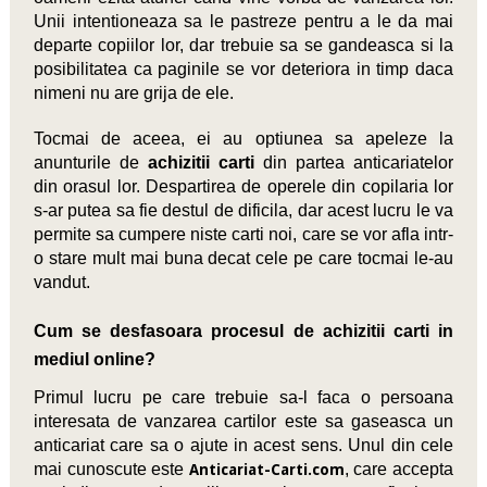
Unii intentioneaza sa le pastreze pentru a le da mai
departe copiilor lor, dar trebuie sa se gandeasca si la
posibilitatea ca paginile se vor deteriora in timp daca
nimeni nu are grija de ele.
Tocmai de aceea, ei au optiunea sa apeleze la
anunturile de
achizitii carti
din partea anticariatelor
din orasul lor. Despartirea de operele din copilaria lor
s-ar putea sa fie destul de dificila, dar acest lucru le va
permite sa cumpere niste carti noi, care se vor afla intr-
o stare mult mai buna decat cele pe care tocmai le-au
vandut.
Cum se desfasoara procesul de achizitii carti in
mediul online?
Primul lucru pe care trebuie sa-l faca o persoana
interesata de vanzarea cartilor este sa gaseasca un
anticariat care sa o ajute in acest sens. Unul din cele
mai cunoscute este
, care accepta
Anticariat-Carti.com