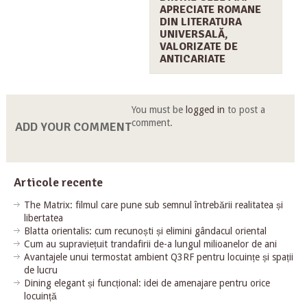
APRECIATE ROMANE
DIN LITERATURA
UNIVERSALĂ,
VALORIZATE DE
ANTICARIATE
You must be
logged in
to post a
comment.
ADD YOUR COMMENT
Articole recente
The Matrix: filmul care pune sub semnul întrebării realitatea și
libertatea
Blatta orientalis: cum recunoști și elimini gândacul oriental
Cum au supraviețuit trandafirii de-a lungul milioanelor de ani
Avantajele unui termostat ambient Q3RF pentru locuințe și spații
de lucru
Dining elegant și funcțional: idei de amenajare pentru orice
locuință