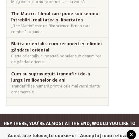
Mulți dintre noi nu-și permit sau nu vor să
The Matrix: filmul care pune sub semnul
întrebării realitatea și libertatea
„The Matrix” este un film science-fiction care
combină acțiunea
Blatta orientalis: cum recunoști și elimini
gândacul oriental
Blatta orientalis, cunoscută popular sub denumirea
de gândac oriental
Cum au supraviețuit trandafirii de-a
lungul milioanelor de ani
Trandafirii se numără printre cele mai vechi plante
ornamentale
HEY THERE, YOU'RE ALMOST AT THE END, WOULD YOU LIKE TO
GO
BACK TO THE TOP
?
Acest site folosește cookie-uri. Acceptați sau refuzați