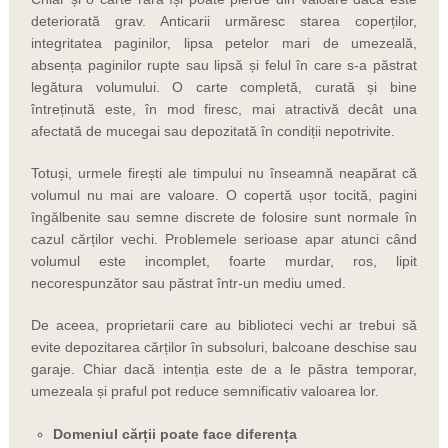
deteriorată grav. Anticarii urmăresc starea coperților,
integritatea paginilor, lipsa petelor mari de umezeală,
absența paginilor rupte sau lipsă și felul în care s-a păstrat
legătura volumului. O carte completă, curată și bine
întreținută este, în mod firesc, mai atractivă decât una
afectată de mucegai sau depozitată în condiții nepotrivite.
Totuși, urmele firești ale timpului nu înseamnă neapărat că
volumul nu mai are valoare. O copertă ușor tocită, pagini
îngălbenite sau semne discrete de folosire sunt normale în
cazul cărților vechi. Problemele serioase apar atunci când
volumul este incomplet, foarte murdar, ros, lipit
necorespunzător sau păstrat într-un mediu umed.
De aceea, proprietarii care au biblioteci vechi ar trebui să
evite depozitarea cărților în subsoluri, balcoane deschise sau
garaje. Chiar dacă intenția este de a le păstra temporar,
umezeala și praful pot reduce semnificativ valoarea lor.
Domeniul cărții poate face diferența