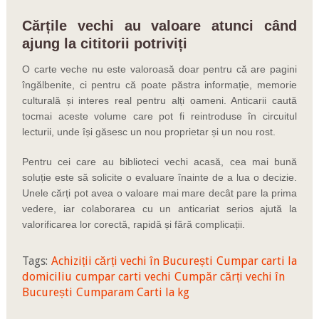
Cărțile vechi au valoare atunci când
ajung la cititorii potriviți
O carte veche nu este valoroasă doar pentru că are pagini
îngălbenite, ci pentru că poate păstra informație, memorie
culturală și interes real pentru alți oameni. Anticarii caută
tocmai aceste volume care pot fi reintroduse în circuitul
lecturii, unde își găsesc un nou proprietar și un nou rost.
Pentru cei care au biblioteci vechi acasă, cea mai bună
soluție este să solicite o evaluare înainte de a lua o decizie.
Unele cărți pot avea o valoare mai mare decât pare la prima
vedere, iar colaborarea cu un anticariat serios ajută la
valorificarea lor corectă, rapidă și fără complicații.
Tags:
Achiziții cărți vechi în București
Cumpar carti la
domiciliu
cumpar carti vechi
Cumpăr cărți vechi în
București
Cumparam Carti la kg