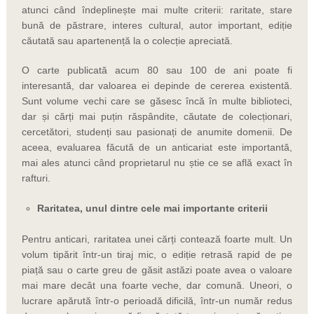
atunci când îndeplinește mai multe criterii: raritate, stare
bună de păstrare, interes cultural, autor important, ediție
căutată sau apartenență la o colecție apreciată.
O carte publicată acum 80 sau 100 de ani poate fi
interesantă, dar valoarea ei depinde de cererea existentă.
Sunt volume vechi care se găsesc încă în multe biblioteci,
dar și cărți mai puțin răspândite, căutate de colecționari,
cercetători, studenți sau pasionați de anumite domenii. De
aceea, evaluarea făcută de un anticariat este importantă,
mai ales atunci când proprietarul nu știe ce se află exact în
rafturi.
Raritatea, unul dintre cele mai importante criterii
Pentru anticari, raritatea unei cărți contează foarte mult. Un
volum tipărit într-un tiraj mic, o ediție retrasă rapid de pe
piață sau o carte greu de găsit astăzi poate avea o valoare
mai mare decât una foarte veche, dar comună. Uneori, o
lucrare apărută într-o perioadă dificilă, într-un număr redus