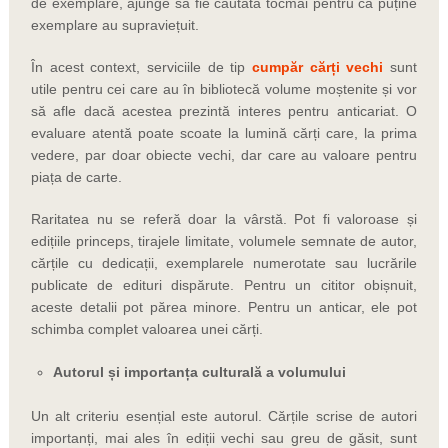
de exemplare, ajunge să fie căutată tocmai pentru că puține
exemplare au supraviețuit.
În acest context, serviciile de tip
cumpăr cărți vechi
sunt
utile pentru cei care au în bibliotecă volume moștenite și vor
să afle dacă acestea prezintă interes pentru anticariat. O
evaluare atentă poate scoate la lumină cărți care, la prima
vedere, par doar obiecte vechi, dar care au valoare pentru
piața de carte.
Raritatea nu se referă doar la vârstă. Pot fi valoroase și
edițiile princeps, tirajele limitate, volumele semnate de autor,
cărțile cu dedicații, exemplarele numerotate sau lucrările
publicate de edituri dispărute. Pentru un cititor obișnuit,
aceste detalii pot părea minore. Pentru un anticar, ele pot
schimba complet valoarea unei cărți.
Autorul și importanța culturală a volumului
Un alt criteriu esențial este autorul. Cărțile scrise de autori
importanți, mai ales în ediții vechi sau greu de găsit, sunt