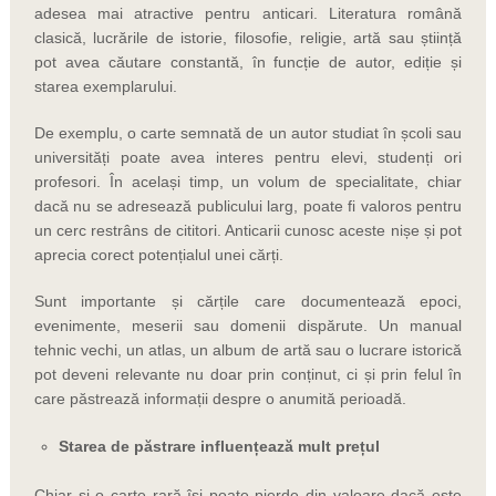
adesea mai atractive pentru anticari. Literatura română
clasică, lucrările de istorie, filosofie, religie, artă sau știință
pot avea căutare constantă, în funcție de autor, ediție și
starea exemplarului.
De exemplu, o carte semnată de un autor studiat în școli sau
universități poate avea interes pentru elevi, studenți ori
profesori. În același timp, un volum de specialitate, chiar
dacă nu se adresează publicului larg, poate fi valoros pentru
un cerc restrâns de cititori. Anticarii cunosc aceste nișe și pot
aprecia corect potențialul unei cărți.
Sunt importante și cărțile care documentează epoci,
evenimente, meserii sau domenii dispărute. Un manual
tehnic vechi, un atlas, un album de artă sau o lucrare istorică
pot deveni relevante nu doar prin conținut, ci și prin felul în
care păstrează informații despre o anumită perioadă.
Starea de păstrare influențează mult prețul
Chiar și o carte rară își poate pierde din valoare dacă este