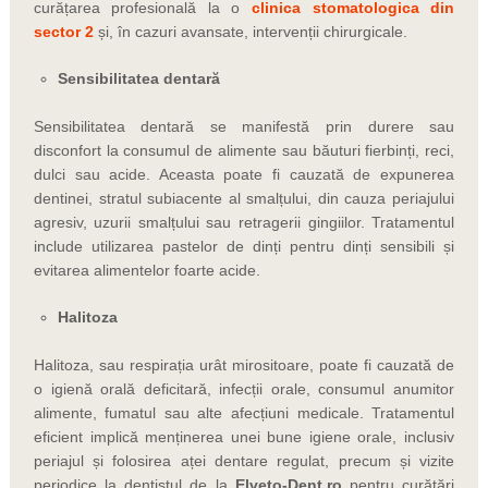
curățarea profesională la o
clinica stomatologica din
sector 2
și, în cazuri avansate, intervenții chirurgicale.
Sensibilitatea dentară
Sensibilitatea dentară se manifestă prin durere sau
disconfort la consumul de alimente sau băuturi fierbinți, reci,
dulci sau acide. Aceasta poate fi cauzată de expunerea
dentinei, stratul subiacente al smalțului, din cauza periajului
agresiv, uzurii smalțului sau retragerii gingiilor. Tratamentul
include utilizarea pastelor de dinți pentru dinți sensibili și
evitarea alimentelor foarte acide.
Halitoza
Halitoza, sau respirația urât mirositoare, poate fi cauzată de
o igienă orală deficitară, infecții orale, consumul anumitor
alimente, fumatul sau alte afecțiuni medicale. Tratamentul
eficient implică menținerea unei bune igiene orale, inclusiv
periajul și folosirea aței dentare regulat, precum și vizite
periodice la dentistul de la
Elveto-Dent.ro
pentru curățări