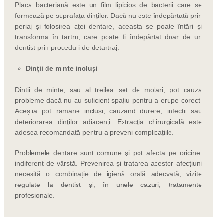
Placa bacteriană este un film lipicios de bacterii care se
formează pe suprafața dinților. Dacă nu este îndepărtată prin
periaj și folosirea aței dentare, aceasta se poate întări și
transforma în tartru, care poate fi îndepărtat doar de un
dentist prin proceduri de detartraj.
Dinții de minte incluși
Dinții de minte, sau al treilea set de molari, pot cauza
probleme dacă nu au suficient spațiu pentru a erupe corect.
Aceștia pot rămâne incluși, cauzând durere, infecții sau
deteriorarea dinților adiacenți. Extracția chirurgicală este
adesea recomandată pentru a preveni complicațiile.
Problemele dentare sunt comune și pot afecta pe oricine,
indiferent de vârstă. Prevenirea și tratarea acestor afecțiuni
necesită o combinație de igienă orală adecvată, vizite
regulate la dentist și, în unele cazuri, tratamente
profesionale.