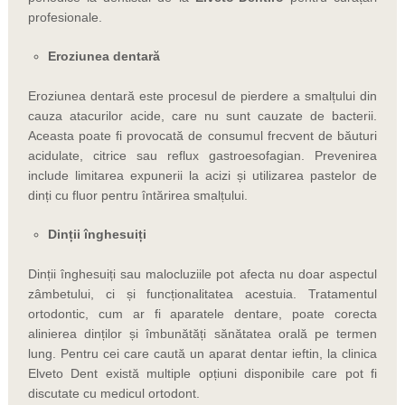
profesionale.
Eroziunea dentară
Eroziunea dentară este procesul de pierdere a smalțului din
cauza atacurilor acide, care nu sunt cauzate de bacterii.
Aceasta poate fi provocată de consumul frecvent de băuturi
acidulate, citrice sau reflux gastroesofagian. Prevenirea
include limitarea expunerii la acizi și utilizarea pastelor de
dinți cu fluor pentru întărirea smalțului.
Dinții înghesuiți
Dinții înghesuiți sau malocluziile pot afecta nu doar aspectul
zâmbetului, ci și funcționalitatea acestuia. Tratamentul
ortodontic, cum ar fi aparatele dentare, poate corecta
alinierea dinților și îmbunătăți sănătatea orală pe termen
lung. Pentru cei care caută un
aparat dentar ieftin
,
la clinica
Elveto Dent
există multiple opțiuni disponibile care pot fi
discutate cu medicul ortodont.