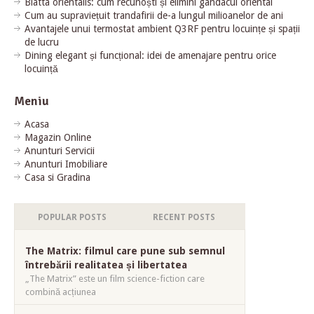
Blatta orientalis: cum recunoști și elimini gândacul oriental
Cum au supraviețuit trandafirii de-a lungul milioanelor de ani
Avantajele unui termostat ambient Q3RF pentru locuințe și spații
de lucru
Dining elegant și funcțional: idei de amenajare pentru orice
locuință
Meniu
Acasa
Magazin Online
Anunturi Servicii
Anunturi Imobiliare
Casa si Gradina
POPULAR POSTS
RECENT POSTS
The Matrix: filmul care pune sub semnul
întrebării realitatea și libertatea
„The Matrix” este un film science-fiction care
combină acțiunea