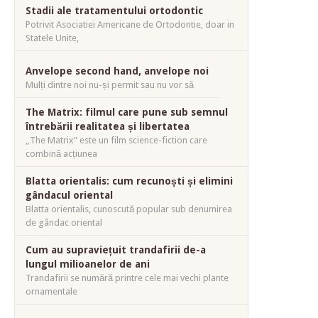
Stadii ale tratamentului ortodontic
Potrivit Asociatiei Americane de Ortodontie, doar in
Statele Unite,
Anvelope second hand, anvelope noi
Mulți dintre noi nu-și permit sau nu vor să
The Matrix: filmul care pune sub semnul
întrebării realitatea și libertatea
„The Matrix” este un film science-fiction care
combină acțiunea
Blatta orientalis: cum recunoști și elimini
gândacul oriental
Blatta orientalis, cunoscută popular sub denumirea
de gândac oriental
Cum au supraviețuit trandafirii de-a
lungul milioanelor de ani
Trandafirii se numără printre cele mai vechi plante
ornamentale