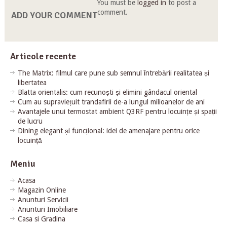
You must be
logged in
to post a
comment.
ADD YOUR COMMENT
Articole recente
The Matrix: filmul care pune sub semnul întrebării realitatea și
libertatea
Blatta orientalis: cum recunoști și elimini gândacul oriental
Cum au supraviețuit trandafirii de-a lungul milioanelor de ani
Avantajele unui termostat ambient Q3RF pentru locuințe și spații
de lucru
Dining elegant și funcțional: idei de amenajare pentru orice
locuință
Meniu
Acasa
Magazin Online
Anunturi Servicii
Anunturi Imobiliare
Casa si Gradina