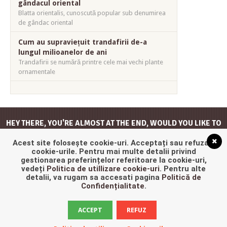
gândacul oriental
Blatta orientalis, cunoscută popular sub denumirea
de gândac oriental
Cum au supraviețuit trandafirii de-a
lungul milioanelor de ani
Trandafirii se numără printre cele mai vechi plante
ornamentale
HEY THERE, YOU'RE ALMOST AT THE END, WOULD YOU LIKE TO
GO
BACK TO THE TOP
?
Acest site folosește cookie-uri. Acceptați sau refuzați
cookie-urile. Pentru mai multe detalii privind
gestionarea preferințelor referitoare la cookie-uri,
vedeți
Politica de utillizare cookie-uri
. Pentru alte
detalii, va rugam sa accesati pagina
Politică de
Confidențialitate
.
ACCEPT
REFUZ