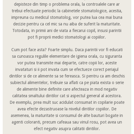
depisteze din timp o problema orala, la controalele care ar
trebui efectuate periodic la cabinetele stomatologice, acestia,
impreuna cu medicul stomatolog, vor putea lua cea mai buna
decizie pentru ca cel mic sa nu aiba de suferit la maturitate.
Totodata, in primii ani de viata a fiecarui copil, insusi parintii
pot fi proprii medici stomatologi ai copiilor.
Cum pot face asta? Foarte simplu. Daca parintii vor fi educati
sa cunoasca regulile elementare de igiena orala, cu siguranta
vor putea transmite mai departe, catre copii lor, aceste
invataturi si ii pot invata cum se efectueze corect periajul
dintilor si de ce alimente sa se fereasca. Si pentru ca am deschis
subiectul alimentelor, trebuie sa aflati ca pe piata exista o serie
de alimente bine definite care afecteaza in mod negativ
calitatea smaltului dintilor cat si aspectul general al acestora.
De exemplu, prea mult suc acidulat consumat in copilarie poate
avea efecte dezastruoase la nivelul dintilor copiilor. De
asemenea, la maturitate si consumul de alte bauturi bogate in
agenti coloranti, precum cafeaua sau vinul rosu, pot avea un
efect negativ asupra calitatii dintilor.