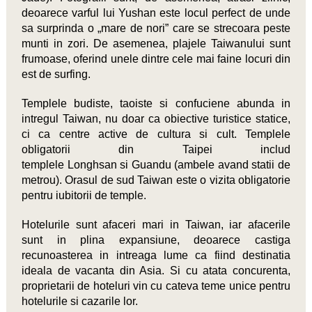
deoarece varful lui Yushan este locul perfect de unde
sa surprinda o „mare de nori” care se strecoara peste
munti in zori. De asemenea, plajele Taiwanului sunt
frumoase, oferind unele dintre cele mai faine locuri din
est de surfing.
Templele budiste, taoiste si confuciene abunda in
intregul Taiwan, nu doar ca obiective turistice statice,
ci ca centre active de cultura si cult. Templele
obligatorii din Taipei includ
templele Longhsan si Guandu (ambele avand statii de
metrou). Orasul de sud Taiwan este o vizita obligatorie
pentru iubitorii de temple.
Hotelurile sunt afaceri mari in Taiwan, iar afacerile
sunt in plina expansiune, deoarece castiga
recunoasterea in intreaga lume ca fiind destinatia
ideala de vacanta din Asia. Si cu atata concurenta,
proprietarii de hoteluri vin cu cateva teme unice pentru
hotelurile si cazarile lor.