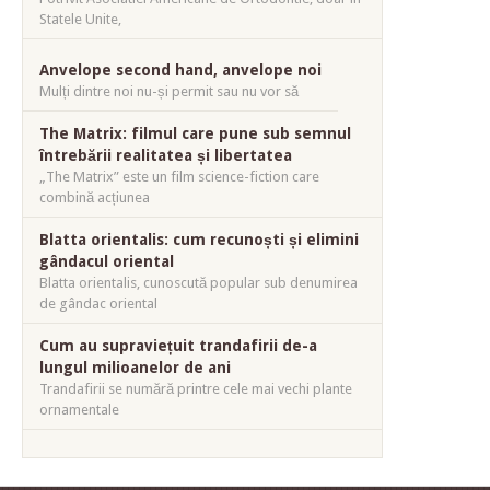
Statele Unite,
Anvelope second hand, anvelope noi
Mulți dintre noi nu-și permit sau nu vor să
The Matrix: filmul care pune sub semnul
întrebării realitatea și libertatea
„The Matrix” este un film science-fiction care
combină acțiunea
Blatta orientalis: cum recunoști și elimini
gândacul oriental
Blatta orientalis, cunoscută popular sub denumirea
de gândac oriental
Cum au supraviețuit trandafirii de-a
lungul milioanelor de ani
Trandafirii se numără printre cele mai vechi plante
ornamentale