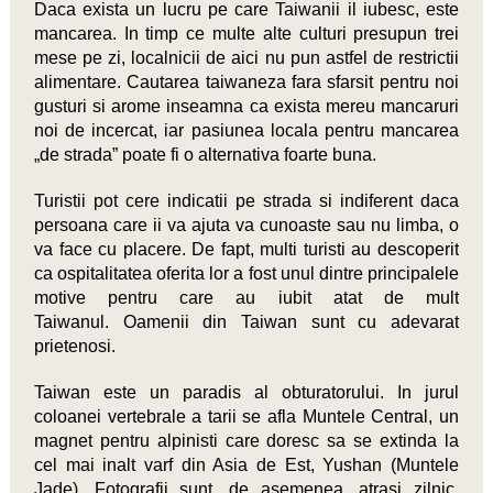
Daca exista un lucru pe care Taiwanii il iubesc, este
mancarea. In timp ce multe alte culturi presupun trei
mese pe zi, localnicii de aici nu pun astfel de restrictii
alimentare. Cautarea taiwaneza fara sfarsit pentru noi
gusturi si arome inseamna ca exista mereu mancaruri
noi de incercat, iar pasiunea locala pentru mancarea
„de strada” poate fi o alternativa foarte buna.
Turistii pot cere indicatii pe strada si indiferent daca
persoana care ii va ajuta va cunoaste sau nu limba, o
va face cu placere. De fapt, multi turisti au descoperit
ca ospitalitatea oferita lor a fost unul dintre principalele
motive pentru care au iubit atat de mult
Taiwanul. Oamenii din Taiwan sunt cu adevarat
prietenosi.
Taiwan este un paradis al obturatorului. In jurul
coloanei vertebrale a tarii se afla Muntele Central, un
magnet pentru alpinisti care doresc sa se extinda la
cel mai inalt varf din Asia de Est, Yushan (Muntele
Jade). Fotografii sunt, de asemenea, atrasi zilnic,