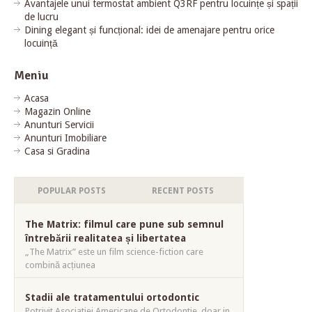
Avantajele unui termostat ambient Q3RF pentru locuințe și spații
de lucru
Dining elegant și funcțional: idei de amenajare pentru orice
locuință
Meniu
Acasa
Magazin Online
Anunturi Servicii
Anunturi Imobiliare
Casa si Gradina
POPULAR POSTS
RECENT POSTS
The Matrix: filmul care pune sub semnul
întrebării realitatea și libertatea
„The Matrix” este un film science-fiction care
combină acțiunea
Stadii ale tratamentului ortodontic
Potrivit Asociatiei Americane de Ortodontie, doar in