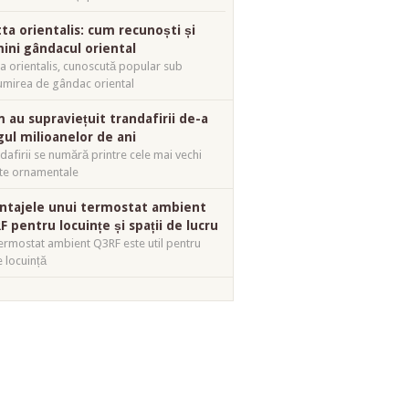
tta orientalis: cum recunoști și
mini gândacul oriental
ta orientalis, cunoscută popular sub
mirea de gândac oriental
 au supraviețuit trandafirii de-a
gul milioanelor de ani
dafirii se numără printre cele mai vechi
te ornamentale
ntajele unui termostat ambient
F pentru locuințe și spații de lucru
ermostat ambient Q3RF este util pentru
e locuință