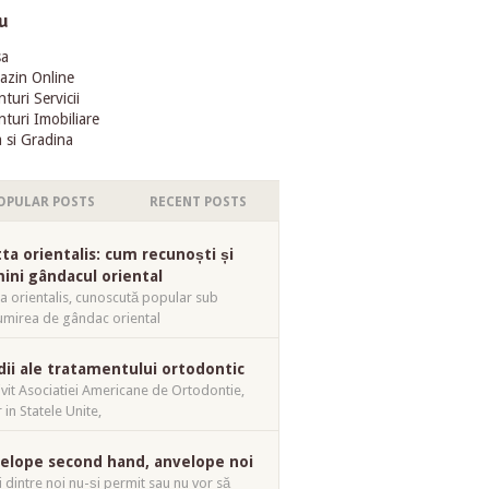
u
sa
azin Online
turi Servicii
turi Imobiliare
 si Gradina
OPULAR POSTS
RECENT POSTS
tta orientalis: cum recunoști și
mini gândacul oriental
ta orientalis, cunoscută popular sub
mirea de gândac oriental
dii ale tratamentului ortodontic
ivit Asociatiei Americane de Ortodontie,
 in Statele Unite,
elope second hand, anvelope noi
i dintre noi nu-și permit sau nu vor să