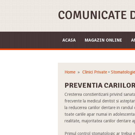
COMUNICATE D
ACASA
MAGAZIN ONLINE
A
Home
»
Clinici Private
•
Stomatologi
PREVENTIA CARIILOR
Cresterea constientizarii privind sanatat
frecvente la medicul dentist si asteptar
la reducerea cariilor dentare in randul 
toate cariile apar numai in adolescenta 
realitate, majoritatea cariilor dentare a
Primul control stomatologic ar trebui e