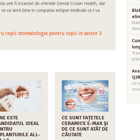
ta veti fi incantat de ofertele Dental Crown Health, dar
 se va simti bine in compania echipei medicale ce-l va
Bla
eli
Blat
denu
ru copii
stomatologie pentru copii in sector 3
Cum
lun
Tran
plan
Ava
Q3R
Un t
oric
NE ESTE
CE SUNT FAȚETELE
NDIDATUL IDEAL
CERAMICE E-MAX ȘI
ENTRU
DE CE SUNT ATÂT DE
PLANTURILE ALL-
CĂUTATE