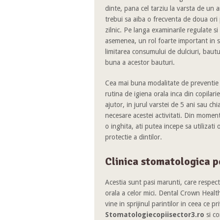
dinte, pana cel tarziu la varsta de un a
trebui sa aiba o frecventa de doua ori p
zilnic. Pe langa examinarile regulate si
asemenea, un rol foarte important in sa
limitarea consumului de dulciuri, bautur
buna a acestor bauturi.
Cea mai buna modalitate de preventie a 
rutina de igiena orala inca din copilarie
ajutor, in jurul varstei de 5 ani sau ch
necesare acestei activitati. Din momentu
o inghita, ati putea incepe sa utilizati
protectie a dintilor.
Clinica stomatologica p
Acestia sunt pasi marunti, care respect
orala a celor mici. Dental Crown Heal
vine in sprijinul parintilor in ceea ce p
Stomatologiecopiisector3.ro
si co