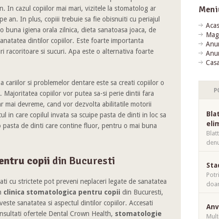
Meni
n. In cazul copiilor mai mari, vizitele la stomatolog ar
e an. In plus, copiii trebuie sa fie obisnuiti cu periajul
Aca
 o buna igiena orala zilnica, dieta sanatoasa joaca, de
Mag
natatea dintilor copiilor. Este foarte importanta
Anun
i racoritoare si sucuri. Apa este o alternativa foarte
Anun
Casa
cariilor si problemelor dentare este sa creati copiilor o
P
. Majoritatea copiilor vor putea sa-si perie dintii fara
iar mai devreme, cand vor dezvolta abilitatile motorii
Bla
l in care copilul invata sa scuipe pasta de dinti in loc sa
eli
 o pasta de dinti care contine fluor, pentru o mai buna
Blat
denu
entru copii
din Bucuresti
Sta
Potr
ati cu strictete pot preveni neplaceri legate de sanatatea
doar
th
clinica stomatologica pentru copii
din Bucuresti,
riveste sanatatea si aspectul dintilor copiilor. Accesati
Anv
nsultati ofertele Dental Crown Health,
stomatologie
Mulț