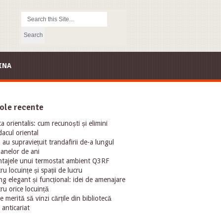
INA
ole recente
ta orientalis: cum recunoști și elimini
acul oriental
au supraviețuit trandafirii de-a lungul
oanelor de ani
tajele unui termostat ambient Q3RF
ru locuințe și spații de lucru
ng elegant și funcțional: idei de amenajare
ru orice locuință
e merită să vinzi cărțile din bibliotecă
 anticariat