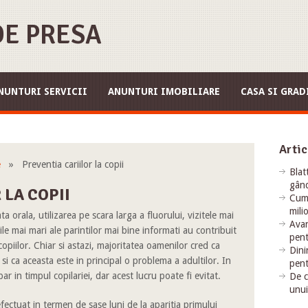
E PRESA
NUNTURI SERVICII
ANUNTURI IMOBILIARE
CASA SI GRAD
Artic
e
» Preventia cariilor la copii
Blat
gând
 LA COPII
Cum 
mili
a orala, utilizarea pe scara larga a fluorului, vizitele mai
Avan
ile mai mari ale parintilor mai bine informati au contribuit
pent
copiilor. Chiar si astazi, majoritatea oamenilor cred ca
Dini
si ca aceasta este in principal o problema a adultilor. In
pent
par in timpul copilariei, dar acest lucru poate fi evitat.
De c
unui
fectuat in termen de sase luni de la aparitia primului