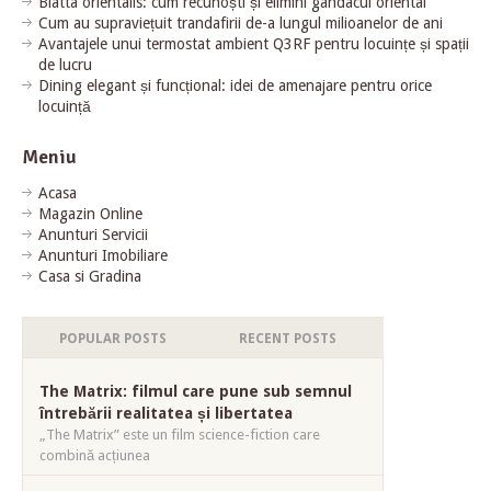
Blatta orientalis: cum recunoști și elimini gândacul oriental
Cum au supraviețuit trandafirii de-a lungul milioanelor de ani
Avantajele unui termostat ambient Q3RF pentru locuințe și spații
de lucru
Dining elegant și funcțional: idei de amenajare pentru orice
locuință
Meniu
Acasa
Magazin Online
Anunturi Servicii
Anunturi Imobiliare
Casa si Gradina
POPULAR POSTS
RECENT POSTS
The Matrix: filmul care pune sub semnul
întrebării realitatea și libertatea
„The Matrix” este un film science-fiction care
combină acțiunea