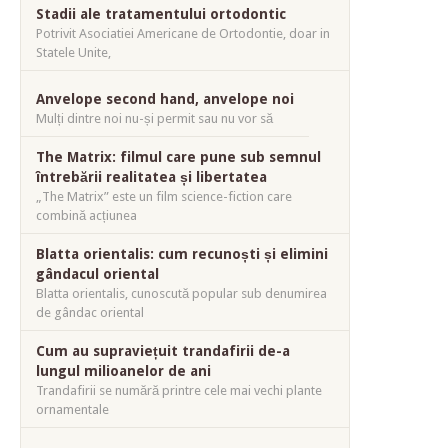
Stadii ale tratamentului ortodontic
Potrivit Asociatiei Americane de Ortodontie, doar in
Statele Unite,
Anvelope second hand, anvelope noi
Mulți dintre noi nu-și permit sau nu vor să
The Matrix: filmul care pune sub semnul
întrebării realitatea și libertatea
„The Matrix” este un film science-fiction care
combină acțiunea
Blatta orientalis: cum recunoști și elimini
gândacul oriental
Blatta orientalis, cunoscută popular sub denumirea
de gândac oriental
Cum au supraviețuit trandafirii de-a
lungul milioanelor de ani
Trandafirii se numără printre cele mai vechi plante
ornamentale