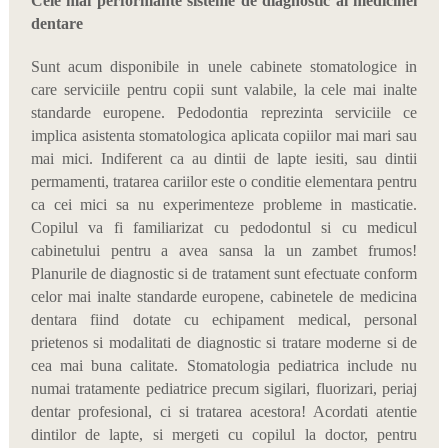
Cele mai performante sisteme de diagnostic al medicinei
dentare
Sunt acum disponibile in unele cabinete stomatologice in
care serviciile pentru copii sunt valabile, la cele mai inalte
standarde europene. Pedodontia reprezinta serviciile ce
implica asistenta stomatologica aplicata copiilor mai mari sau
mai mici. Indiferent ca au dintii de lapte iesiti, sau dintii
permamenti, tratarea cariilor este o conditie elementara pentru
ca cei mici sa nu experimenteze probleme in masticatie.
Copilul va fi familiarizat cu pedodontul si cu medicul
cabinetului pentru a avea sansa la un zambet frumos!
Planurile de diagnostic si de tratament sunt efectuate conform
celor mai inalte standarde europene, cabinetele de medicina
dentara fiind dotate cu echipament medical, personal
prietenos si modalitati de diagnostic si tratare moderne si de
cea mai buna calitate. Stomatologia pediatrica include nu
numai tratamente pediatrice precum sigilari, fluorizari, periaj
dentar profesional, ci si tratarea acestora! Acordati atentie
dintilor de lapte, si mergeti cu copilul la doctor, pentru