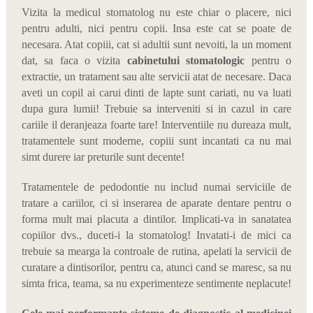
Vizita la medicul stomatolog nu este chiar o placere, nici
pentru adulti, nici pentru copii. Insa este cat se poate de
necesara. Atat copiii, cat si adultii sunt nevoiti, la un moment
dat, sa faca o vizita
cabinetului stomatologic
pentru o
extractie, un tratament sau alte servicii atat de necesare. Daca
aveti un copil ai carui dinti de lapte sunt cariati, nu va luati
dupa gura lumii! Trebuie sa interveniti si in cazul in care
cariile il deranjeaza foarte tare! Interventiile nu dureaza mult,
tratamentele sunt moderne, copiii sunt incantati ca nu mai
simt durere iar preturile sunt decente!
Tratamentele de pedodontie nu includ numai serviciile de
tratare a cariilor, ci si inserarea de aparate dentare pentru o
forma mult mai placuta a dintilor. Implicati-va in sanatatea
copiilor dvs., duceti-i la stomatolog! Invatati-i de mici ca
trebuie sa mearga la controale de rutina, apelati la servicii de
curatare a dintisorilor, pentru ca, atunci cand se maresc, sa nu
simta frica, teama, sa nu experimenteze sentimente neplacute!