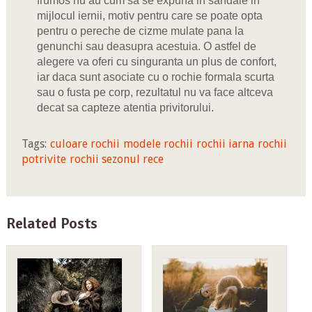
frumos nu au cum sa se expuna in sandale in
mijlocul iernii, motiv pentru care se poate opta
pentru o pereche de cizme mulate pana la
genunchi sau deasupra acestuia. O astfel de
alegere va oferi cu singuranta un plus de confort,
iar daca sunt asociate cu o rochie formala scurta
sau o fusta pe corp, rezultatul nu va face altceva
decat sa capteze atentia privitorului.
Tags:
culoare rochii
modele rochii
rochii iarna
rochii
potrivite
rochii sezonul rece
Related Posts