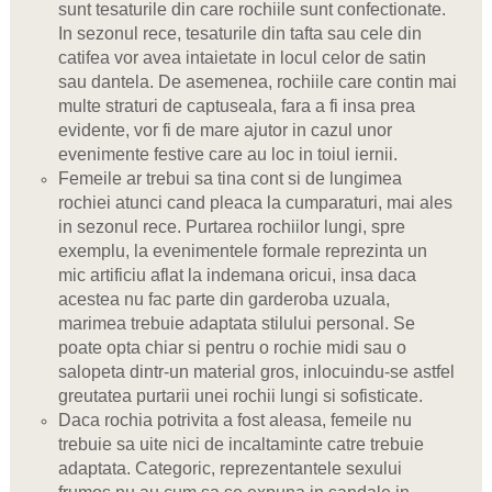
sunt tesaturile din care rochiile sunt confectionate.
In sezonul rece, tesaturile din tafta sau cele din
catifea vor avea intaietate in locul celor de satin
sau dantela. De asemenea, rochiile care contin mai
multe straturi de captuseala, fara a fi insa prea
evidente, vor fi de mare ajutor in cazul unor
evenimente festive care au loc in toiul iernii.
Femeile ar trebui sa tina cont si de lungimea
rochiei atunci cand pleaca la cumparaturi, mai ales
in sezonul rece. Purtarea rochiilor lungi, spre
exemplu, la evenimentele formale reprezinta un
mic artificiu aflat la indemana oricui, insa daca
acestea nu fac parte din garderoba uzuala,
marimea trebuie adaptata stilului personal. Se
poate opta chiar si pentru o rochie midi sau o
salopeta dintr-un material gros, inlocuindu-se astfel
greutatea purtarii unei rochii lungi si sofisticate.
Daca rochia potrivita a fost aleasa, femeile nu
trebuie sa uite nici de incaltaminte catre trebuie
adaptata. Categoric, reprezentantele sexului