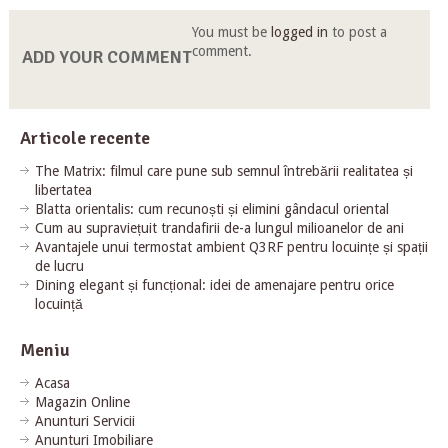
You must be
logged in
to post a
comment.
ADD YOUR COMMENT
Articole recente
The Matrix: filmul care pune sub semnul întrebării realitatea și
libertatea
Blatta orientalis: cum recunoști și elimini gândacul oriental
Cum au supraviețuit trandafirii de-a lungul milioanelor de ani
Avantajele unui termostat ambient Q3RF pentru locuințe și spații
de lucru
Dining elegant și funcțional: idei de amenajare pentru orice
locuință
Meniu
Acasa
Magazin Online
Anunturi Servicii
Anunturi Imobiliare