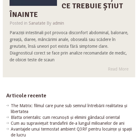
CE TREBUIE ȘTIUT
ÎNAINTE
Posted in
Sanatate
By
admin
Paraziții intestinali pot provoca disconfort abdominal, balonare,
greață, diaree, mâncărimi anale, oboseală sau scădere în
greutate, însă uneori pot exista fără simptome clare.
Diagnosticul corect se face prin analize recomandate de medic,
de obicei teste de scaun
Read More
Articole recente
The Matrix: filmul care pune sub semnul întrebării realitatea și
libertatea
Blatta orientalis: cum recunoști și elimini gândacul oriental
Cum au supraviețuit trandafirii de-a lungul milioanelor de ani
Avantajele unui termostat ambient Q3RF pentru locuințe și spații
de lucru