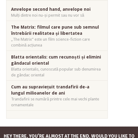
Anvelope second hand, anvelope noi
Mulți dintre noi nu-și permit sau nu vor să
The Matrix: filmul care pune sub semnul
întrebării realitatea și libertatea
„The Matrix” este un film science-fiction care
combină acțiunea
Blatta orientalis: cum recunoști și elimini
gândacul oriental
Blatta orientalis, cunoscută popular sub denumirea
de gândac oriental
Cum au supraviețuit trandafirii de-a
lungul milioanelor de ani
Trandafirii se numără printre cele mai vechi plante
ornamentale
HEY THERE, YOU'RE ALMOST AT THE END, WOULD YOU LIKE TO