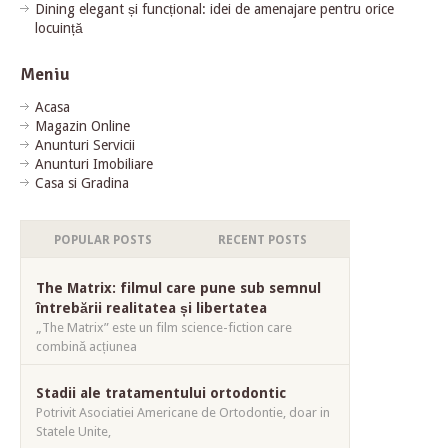
Dining elegant și funcțional: idei de amenajare pentru orice
locuință
Meniu
Acasa
Magazin Online
Anunturi Servicii
Anunturi Imobiliare
Casa si Gradina
POPULAR POSTS
RECENT POSTS
The Matrix: filmul care pune sub semnul
întrebării realitatea și libertatea
„The Matrix” este un film science-fiction care
combină acțiunea
Stadii ale tratamentului ortodontic
Potrivit Asociatiei Americane de Ortodontie, doar in
Statele Unite,