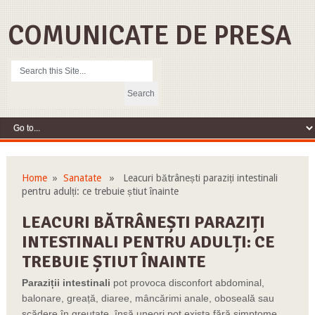
COMUNICATE DE PRESA
Home
»
Sanatate
» Leacuri bătrânești paraziți intestinali
pentru adulți: ce trebuie știut înainte
LEACURI BĂTRÂNEȘTI PARAZIȚI
INTESTINALI PENTRU ADULȚI: CE
TREBUIE ȘTIUT ÎNAINTE
Paraziții intestinali
pot provoca disconfort abdominal,
balonare, greață, diaree, mâncărimi anale, oboseală sau
scădere în greutate, însă uneori pot exista fără simptome