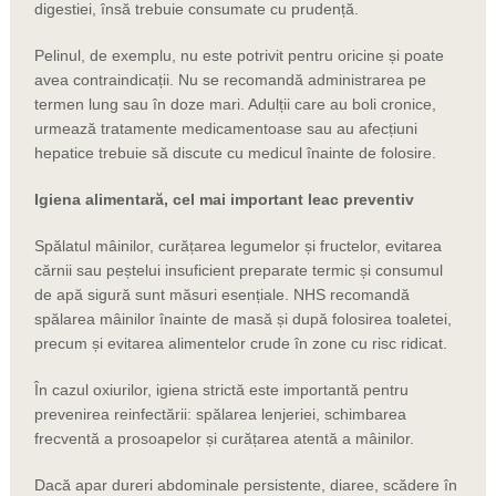
digestiei, însă trebuie consumate cu prudență.
Pelinul, de exemplu, nu este potrivit pentru oricine și poate
avea contraindicații. Nu se recomandă administrarea pe
termen lung sau în doze mari. Adulții care au boli cronice,
urmează tratamente medicamentoase sau au afecțiuni
hepatice trebuie să discute cu medicul înainte de folosire.
Igiena alimentară, cel mai important leac preventiv
Spălatul mâinilor, curățarea legumelor și fructelor, evitarea
cărnii sau peștelui insuficient preparate termic și consumul
de apă sigură sunt măsuri esențiale. NHS recomandă
spălarea mâinilor înainte de masă și după folosirea toaletei,
precum și evitarea alimentelor crude în zone cu risc ridicat.
În cazul oxiurilor, igiena strictă este importantă pentru
prevenirea reinfectării: spălarea lenjeriei, schimbarea
frecventă a prosoapelor și curățarea atentă a mâinilor.
Dacă apar dureri abdominale persistente, diaree, scădere în