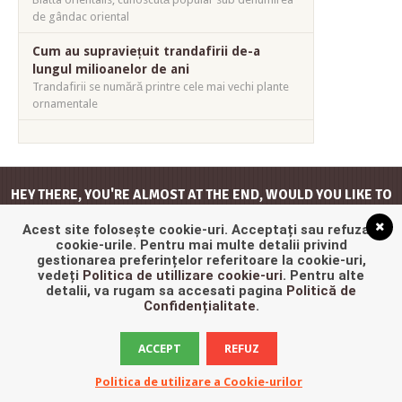
de gândac oriental
Cum au supraviețuit trandafirii de-a
lungul milioanelor de ani
Trandafirii se numără printre cele mai vechi plante
ornamentale
HEY THERE, YOU'RE ALMOST AT THE END, WOULD YOU LIKE TO
GO
BACK TO THE TOP
?
Acest site folosește cookie-uri. Acceptați sau refuzați
cookie-urile. Pentru mai multe detalii privind
gestionarea preferințelor referitoare la cookie-uri,
vedeți
Politica de utillizare cookie-uri
. Pentru alte
detalii, va rugam sa accesati pagina
Politică de
Confidențialitate
.
ACCEPT
REFUZ
Politica de utilizare a Cookie-urilor