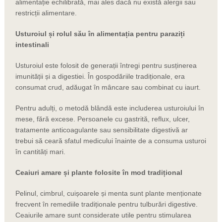
alimentație echilibrată, mai ales dacă nu există alergii sau
restricții alimentare.
Usturoiul și rolul său în alimentația pentru paraziți
intestinali
Usturoiul este folosit de generații întregi pentru susținerea
imunității și a digestiei. În gospodăriile tradiționale, era
consumat crud, adăugat în mâncare sau combinat cu iaurt.
Pentru adulți, o metodă blândă este includerea usturoiului în
mese, fără excese. Persoanele cu gastrită, reflux, ulcer,
tratamente anticoagulante sau sensibilitate digestivă ar
trebui să ceară sfatul medicului înainte de a consuma usturoi
în cantități mari.
Ceaiuri amare și plante folosite în mod tradițional
Pelinul, cimbrul, cuișoarele și menta sunt plante menționate
frecvent în remediile tradiționale pentru tulburări digestive.
Ceaiurile amare sunt considerate utile pentru stimularea