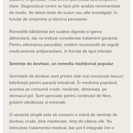
clare. Diagnosticul corect se face prin analize recomandate
de medic, de obicei teste de scaun sau alte investigații, în
funcție de simptome și istoricul persoanei.
Remediile bătrânești pot susține digestia și igiena
alimentară, dar nu trebuie considerate tratament garantat.
Pentru eliminarea paraziților, medicii recomandă de regulă
medicamente antiparazitare, în funcție de tipul infecției.
Semințe de dovleac, un remediu tradițional popular
Semințele de dovleac sunt printre cele mai cunoscute leacuri
bătrânești pentru paraziți intestinali. În medicina populară,
acestea se consumă crude, nesărate, dimineața, pe
stomacul gol. Sunt apreciate pentru conținutul de fibre,
grăsimi sănătoase și minerale.
O variantă simplă este să consumi o mână de semințe de
dovleac crude, bine mestecate, timp de câteva zile. Nu
înlocuiesc tratamentul medical, dar pot fi integrate într-o