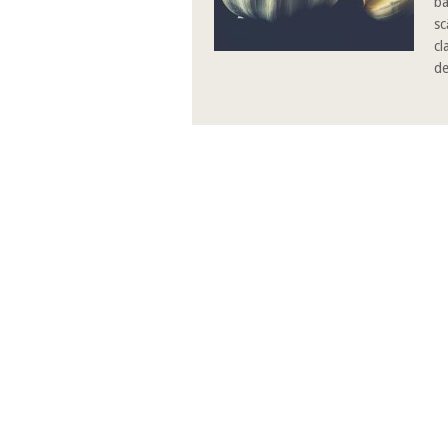
ba
sc
cl
de