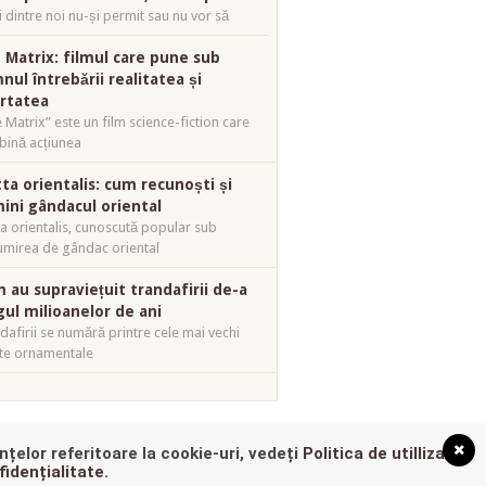
i dintre noi nu-și permit sau nu vor să
 Matrix: filmul care pune sub
nul întrebării realitatea și
ertatea
 Matrix” este un film science-fiction care
ină acțiunea
tta orientalis: cum recunoști și
mini gândacul oriental
ta orientalis, cunoscută popular sub
mirea de gândac oriental
 au supraviețuit trandafirii de-a
gul milioanelor de ani
dafirii se numără printre cele mai vechi
te ornamentale
nțelor referitoare la cookie-uri, vedeți
Politica de utillizare
 THE TOP
?
fidențialitate
.