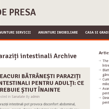
E PRESA
NUNTURI SERVICII
ANUNTURI IMOBILIARE
CASA SI GRAD
Artic
raziți intestinali Archive
The 
într
Blat
EACURI BĂTRÂNEȘTI PARAZIȚI
gând
Cum 
NTESTINALI PENTRU ADULȚI: CE
mili
REBUIE ȘTIUT ÎNAINTE
Avan
pent
sted in
Sanatate
By
admin
Dini
pent
raziții intestinali pot provoca disconfort abdominal,