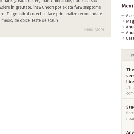
lonare, greață, diaree, mâncărimi anale, oboseală sau
Meni
ădere în greutate, însă uneori pot exista fără simptome
are. Diagnosticul corect se face prin analize recomandate
Aca
 medic, de obicei teste de scaun
Mag
Anun
Read More
Anun
Casa
P
The
sem
lib
„The
comb
Sta
Potr
doar
Anv