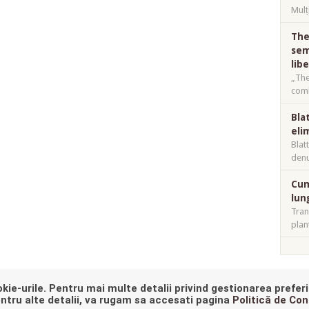
Mulț
The
sem
lib
„The
comb
Bla
eli
Blat
denu
Cum
lun
Tran
plan
kie-urile. Pentru mai multe detalii privind gestionarea preferi
E, YOU'RE ALMOST AT THE END, WOULD YOU LIKE TO GO
BACK TO
entru alte detalii, va rugam sa accesati pagina
Politică de Con