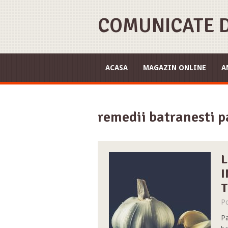
COMUNICATE D
ACASA
MAGAZIN ONLINE
A
remedii batranesti pa
L
I
T
Po
Pa