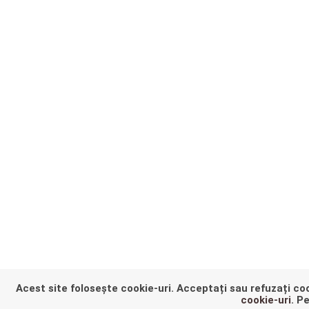
Acest site folosește cookie-uri. Acceptați sau refuzați coo
HEY THER
cookie-uri
. P