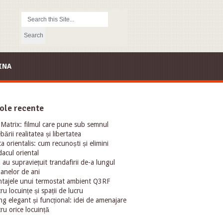
INA
ole recente
Matrix: filmul care pune sub semnul
ebării realitatea și libertatea
ta orientalis: cum recunoști și elimini
acul oriental
au supraviețuit trandafirii de-a lungul
oanelor de ani
tajele unui termostat ambient Q3RF
ru locuințe și spații de lucru
ng elegant și funcțional: idei de amenajare
ru orice locuință