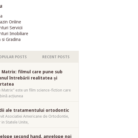
u
sa
azin Online
turi Servicii
turi Imobiliare
 si Gradina
OPULAR POSTS
RECENT POSTS
 Matrix: filmul care pune sub
nul întrebării realitatea și
ertatea
 Matrix” este un film science-fiction care
ină acțiunea
dii ale tratamentului ortodontic
ivit Asociatiei Americane de Ortodontie,
 in Statele Unite,
elope second hand, anvelope noi