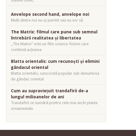
Statele Unite,
Anvelope second hand, anvelope noi
Mulți dintre noi nu-și permit sau nu vor să
The Matrix: filmul care pune sub semnul
întrebării realitatea și libertatea
„The Matrix” este un film science-fiction care
combină acțiunea
Blatta orientalis: cum recunoști și elimini
gândacul oriental
Blatta orientalis, cunoscută popular sub denumirea
de gândac oriental
Cum au supraviețuit trandafirii de-a
lungul milioanelor de ani
Trandafirii se numără printre cele mai vechi plante
ornamentale