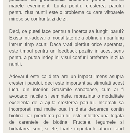
marele eveniment. Lupta pentru cresterea parului
pentru ziua nuntii este o problema cu care viitoarele
mirese se confrunta zi de zi.
Deci, ce puteti face pentru a incerca sa lungiti parul?
Exista intr-adevar o modalitate de a obtine un par lung
intr-un timp scurt. Daca v-ati pierdut orice speranta,
este timpul pentru un feedback pozitiv in acest sens
pentru a putea indeplini visul coafurii preferate in ziua
nuntii.
Adevarul este ca dieta are un impact imens asupra
cresterii parului, deci este important sa stimulati acest
lucru din interior. Grasimile sanatoase, cum ar fi
avocado, nucile si semintele, reprezinta o modalitate
excelenta de a ajuta cresterea parului. Incercati sa
incorporati mai multe oua in dieta deoarece contin
biotina, iar pierderea parului este intotdeauna legata
de carentele de biotina. Fructele, legumele si
hidratarea sunt, si ele, foarte importante atunci cand