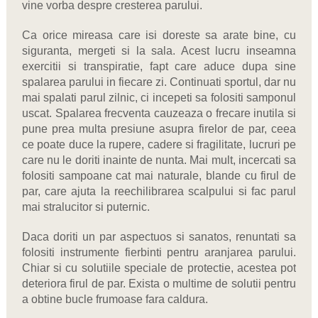
vine vorba despre cresterea parului.
Ca orice mireasa care isi doreste sa arate bine, cu
siguranta, mergeti si la sala. Acest lucru inseamna
exercitii si transpiratie, fapt care aduce dupa sine
spalarea parului in fiecare zi. Continuati sportul, dar nu
mai spalati parul zilnic, ci incepeti sa folositi samponul
uscat. Spalarea frecventa cauzeaza o frecare inutila si
pune prea multa presiune asupra firelor de par, ceea
ce poate duce la rupere, cadere si fragilitate, lucruri pe
care nu le doriti inainte de nunta. Mai mult, incercati sa
folositi sampoane cat mai naturale, blande cu firul de
par, care ajuta la reechilibrarea scalpului si fac parul
mai stralucitor si puternic.
Daca doriti un par aspectuos si sanatos, renuntati sa
folositi instrumente fierbinti pentru aranjarea parului.
Chiar si cu solutiile speciale de protectie, acestea pot
deteriora firul de par. Exista o multime de solutii pentru
a obtine bucle frumoase fara caldura.