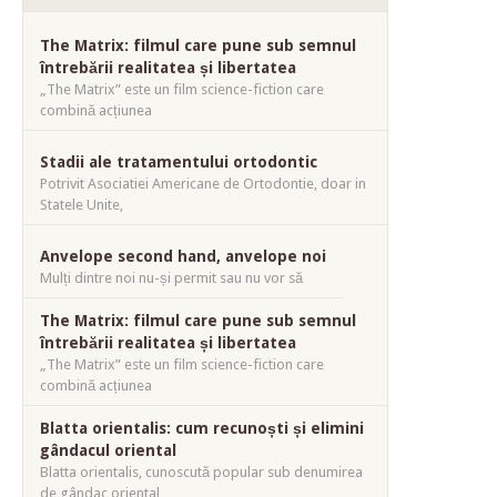
The Matrix: filmul care pune sub semnul
întrebării realitatea și libertatea
„The Matrix” este un film science-fiction care
combină acțiunea
Stadii ale tratamentului ortodontic
Potrivit Asociatiei Americane de Ortodontie, doar in
Statele Unite,
Anvelope second hand, anvelope noi
Mulți dintre noi nu-și permit sau nu vor să
The Matrix: filmul care pune sub semnul
întrebării realitatea și libertatea
„The Matrix” este un film science-fiction care
combină acțiunea
Blatta orientalis: cum recunoști și elimini
gândacul oriental
Blatta orientalis, cunoscută popular sub denumirea
de gândac oriental