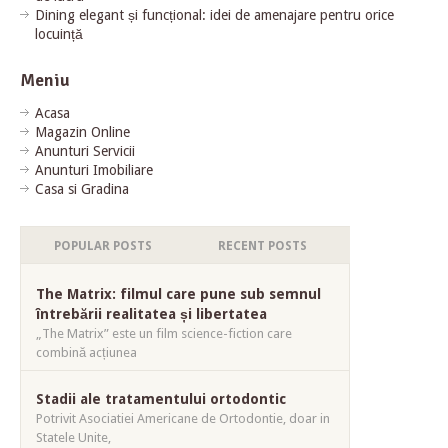
Dining elegant și funcțional: idei de amenajare pentru orice
locuință
Meniu
Acasa
Magazin Online
Anunturi Servicii
Anunturi Imobiliare
Casa si Gradina
POPULAR POSTS
RECENT POSTS
The Matrix: filmul care pune sub semnul
întrebării realitatea și libertatea
„The Matrix” este un film science-fiction care
combină acțiunea
Stadii ale tratamentului ortodontic
Potrivit Asociatiei Americane de Ortodontie, doar in
Statele Unite,