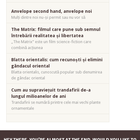
Anvelope second hand, anvelope noi
Mulți dintre noi nu-și permit sau nu vor să
The Matrix: filmul care pune sub semnul
întrebării realitatea și libertatea
„The Matrix” este un film science-fiction care
combină acțiunea
Blatta orientalis: cum recunoști și elimini
gândacul oriental
Blatta orientalis, cunoscută popular sub denumirea
de gândac oriental
Cum au supraviețuit trandafirii de-a
lungul milioanelor de ani
Trandafirii se numără printre cele mai vechi plante
ornamentale
HEY THERE, YOU'RE ALMOST AT THE END, WOULD YOU LIKE TO