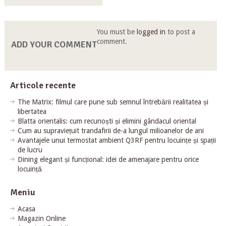
You must be
logged in
to post a
comment.
ADD YOUR COMMENT
Articole recente
The Matrix: filmul care pune sub semnul întrebării realitatea și
libertatea
Blatta orientalis: cum recunoști și elimini gândacul oriental
Cum au supraviețuit trandafirii de-a lungul milioanelor de ani
Avantajele unui termostat ambient Q3RF pentru locuințe și spații
de lucru
Dining elegant și funcțional: idei de amenajare pentru orice
locuință
Meniu
Acasa
Magazin Online