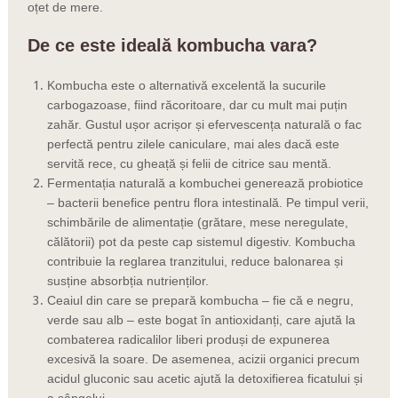
oțet de mere.
De ce este ideală kombucha vara?
Kombucha este o alternativă excelentă la sucurile
carbogazoase, fiind răcoritoare, dar cu mult mai puțin
zahăr. Gustul ușor acrișor și efervescența naturală o fac
perfectă pentru zilele caniculare, mai ales dacă este
servită rece, cu gheață și felii de citrice sau mentă.
Fermentația naturală a kombuchei generează probiotice
– bacterii benefice pentru flora intestinală. Pe timpul verii,
schimbările de alimentație (grătare, mese neregulate,
călătorii) pot da peste cap sistemul digestiv. Kombucha
contribuie la reglarea tranzitului, reduce balonarea și
susține absorbția nutrienților.
Ceaiul din care se prepară kombucha – fie că e negru,
verde sau alb – este bogat în antioxidanți, care ajută la
combaterea radicalilor liberi produși de expunerea
excesivă la soare. De asemenea, acizii organici precum
acidul gluconic sau acetic ajută la detoxifierea ficatului și
a sângelui.