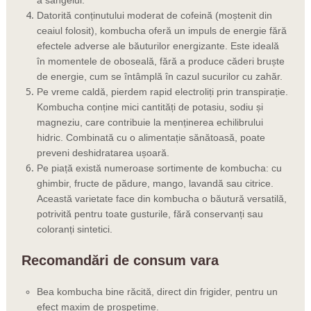
Datorită conținutului moderat de cofeină (moștenit din
ceaiul folosit), kombucha oferă un impuls de energie fără
efectele adverse ale băuturilor energizante. Este ideală
în momentele de oboseală, fără a produce căderi bruște
de energie, cum se întâmplă în cazul sucurilor cu zahăr.
Pe vreme caldă, pierdem rapid electroliți prin transpirație.
Kombucha conține mici cantități de potasiu, sodiu și
magneziu, care contribuie la menținerea echilibrului
hidric. Combinată cu o alimentație sănătoasă, poate
preveni deshidratarea ușoară.
Pe piață există numeroase sortimente de kombucha: cu
ghimbir, fructe de pădure, mango, lavandă sau citrice.
Această varietate face din kombucha o băutură versatilă,
potrivită pentru toate gusturile, fără conservanți sau
coloranți sintetici.
Recomandări de consum vara
Bea kombucha bine răcită, direct din frigider, pentru un
efect maxim de prospețime.