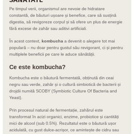
Pe timpul verii, organismul are nevoie de hidratare
constantă, de băuturi ușoare și benefice, care să susțină
digestia, să revigoreze corpul și să ofere un plus de energie
fără excese de zahăr sau aditivi artificiali.
În acest context,
kombucha
a devenit o alegere tot mai
populară – nu doar pentru gustul său revigorant, ci și pentru
multiplele beneficii pe care le aduce sănătății.
Ce este kombucha?
Kombucha este o băutură fermentată, obținută din ceai
negru sau verde, zahăr și o cultură simbiotică de bacterii și
drojdii numită SCOBY (Symbiotic Culture Of Bacteria and
Yeast).
Prin procesul natural de fermentație, zahărul este
transformat în acizi organici, enzime, probiotice și cantități
mici de alcool (sub 0.5%). Rezultatul este o băutură ușor
acidulată, cu gust dulce-acrișor, ce amintește de cidru sau