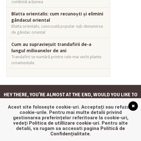
combină acțiunea
Blatta orientalis: cum recunoști și elimini
gândacul oriental
Blatta orientalis, cunoscută popular sub denumirea
de gândac oriental
Cum au supraviețuit trandafirii de-a
lungul milioanelor de ani
Trandafirii se numără printre cele mai vechi plante
ornamentale
HEY THERE, YOU'RE ALMOST AT THE END, WOULD YOU LIKE TO
GO
BACK TO THE TOP
?
Acest site folosește cookie-uri. Acceptați sau refuzați
cookie-urile. Pentru mai multe detalii privind
gestionarea preferințelor referitoare la cookie-uri,
vedeți
Politica de utillizare cookie-uri
. Pentru alte
detalii, va rugam sa accesati pagina
Politică de
Confidențialitate
.