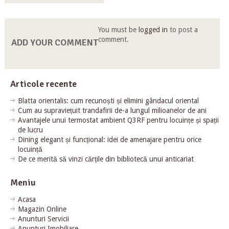
You must be
logged in
to post a
comment.
ADD YOUR COMMENT
Articole recente
Blatta orientalis: cum recunoști și elimini gândacul oriental
Cum au supraviețuit trandafirii de-a lungul milioanelor de ani
Avantajele unui termostat ambient Q3RF pentru locuințe și spații
de lucru
Dining elegant și funcțional: idei de amenajare pentru orice
locuință
De ce merită să vinzi cărțile din bibliotecă unui anticariat
Meniu
Acasa
Magazin Online
Anunturi Servicii
Anunturi Imobiliare