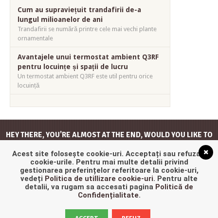
Cum au supraviețuit trandafirii de-a
lungul milioanelor de ani
Trandafirii se numără printre cele mai vechi plante
ornamentale
Avantajele unui termostat ambient Q3RF
pentru locuințe și spații de lucru
Un termostat ambient Q3RF este util pentru orice
locuință
HEY THERE, YOU'RE ALMOST AT THE END, WOULD YOU LIKE TO
GO
BACK TO THE TOP
?
Acest site folosește cookie-uri. Acceptați sau refuzați
cookie-urile. Pentru mai multe detalii privind
gestionarea preferințelor referitoare la cookie-uri,
vedeți
Politica de utillizare cookie-uri
. Pentru alte
detalii, va rugam sa accesati pagina
Politică de
Confidențialitate
.