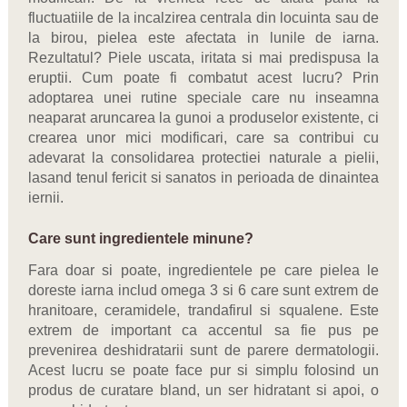
fluctuatiile de la incalzirea centrala din locuinta sau de
la birou, pielea este afectata in lunile de iarna.
Rezultatul? Piele uscata, iritata si mai predispusa la
eruptii. Cum poate fi combatut acest lucru? Prin
adoptarea unei rutine speciale care nu inseamna
neaparat aruncarea la gunoi a produselor existente, ci
crearea unor mici modificari, care sa contribui cu
adevarat la consolidarea protectiei naturale a pielii,
lasand tenul fericit si sanatos in perioada de dinaintea
iernii.
Care sunt ingredientele minune?
Fara doar si poate, ingredientele pe care pielea le
doreste iarna includ omega 3 si 6 care sunt extrem de
hranitoare, ceramidele, trandafirul si squalene. Este
extrem de important ca accentul sa fie pus pe
prevenirea deshidratarii sunt de parere dermatologii.
Acest lucru se poate face pur si simplu folosind un
produs de curatare bland, un ser hidratant si apoi, o