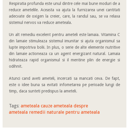
Respiratia profunda este unul dintre cele mai bune moduri de a
reduce ametelile. Aceasta va ajuta la furnizarea unei cantitati
adecvate de oxigen la creier, care, la randul sau, se va relaxa
sistemul nervos va reduce ameteala.
Un alt remediu excelent pentru ameteli este lamaia. Vitamina C
din lamaie stimuleaza sistemul imunitar si ajuta organismul sa
lupte impotriva bolii. In plus, o serie de alte elemente nutritive
din lamaie actioneaza ca un agent energizant natural. Lamaia
hidrateaza rapid organismul si il mentine plin de energie si
odihnit.
Atunci cand aveti ameteli, incercati sa mancati ceva. De fapt,
este o idee buna sa evitati infometarea pe perioade lungi de
timp, daca sunteti predispus la ameteli.
Tags:
ameteala
cauze ameteala
despre
ameteala
remedii naturale pentru ameteala