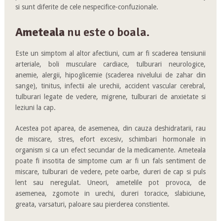
si sunt diferite de cele nespecifice-confuzionale.
Ameteala
nu este o boala.
Este un simptom al altor afectiuni, cum ar fi scaderea tensiunii
arteriale, boli musculare cardiace, tulburari neurologice,
anemie, alergii, hipoglicemie (scaderea nivelului de zahar din
sange), tinitus, infectii ale urechii, accident vascular cerebral,
tulburari legate de vedere, migrene, tulburari de anxietate si
leziuni la cap.
Acestea pot aparea, de asemenea, din cauza deshidratarii, rau
de miscare, stres, efort excesiv, schimbari hormonale in
organism si ca un efect secundar de la medicamente. Ameteala
poate fi insotita de simptome cum ar fi un fals sentiment de
miscare, tulburari de vedere, pete oarbe, dureri de cap si puls
lent sau neregulat. Uneori, ametelile pot provoca, de
asemenea, zgomote in urechi, dureri toracice, slabiciune,
greata, varsaturi, paloare sau pierderea constientei.