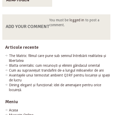
ADAPTOGEN
You must be
logged in
to post a
comment.
ADD YOUR COMMENT
Articole recente
The Matrix: filmul care pune sub semnul întrebării realitatea și
libertatea
Blatta orientalis: cum recunoști și elimini gândacul oriental
Cum au supraviețuit trandafirii de-a lungul milioanelor de ani
Avantajele unui termostat ambient Q3RF pentru locuințe și spații
de lucru
Dining elegant și funcțional: idei de amenajare pentru orice
locuință
Meniu
Acasa
Magazin Online