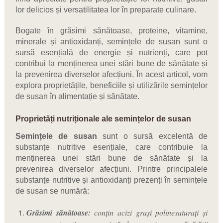
lor delicios și versatilitatea lor în preparate culinare.
Bogate în grăsimi sănătoase, proteine, vitamine,
minerale și antioxidanți, semințele de susan sunt o
sursă esențială de energie și nutrienți, care pot
contribui la menținerea unei stări bune de sănătate și
la prevenirea diverselor afecțiuni. În acest articol, vom
explora proprietățile, beneficiile și utilizările semințelor
de susan în alimentație și sănătate.
Proprietăți nutriționale ale semințelor de susan
Semințele de susan
sunt o sursă excelentă de
substanțe nutritive esențiale, care contribuie la
menținerea unei stări bune de sănătate și la
prevenirea diverselor afecțiuni. Printre principalele
substanțe nutritive și antioxidanți prezenți în semințele
de susan se numără:
Grăsimi sănătoase:
conțin acizi grași polinesaturați și