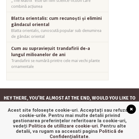
„The Matrix” este un film science-fiction care
combină acțiunea
Blatta orientalis: cum recunoști și elimini
gândacul oriental
Blatta orientalis, cunoscută popular sub denumirea
de gândac oriental
Cum au supraviețuit trandafirii de-a
lungul milioanelor de ani
Trandafirii se numără printre cele mai vechi plante
ornamentale
HEY THERE, YOU'RE ALMOST AT THE END, WOULD YOU LIKE TO
GO
BACK TO THE TOP
?
Acest site folosește cookie-uri. Acceptați sau refuzați
cookie-urile. Pentru mai multe detalii privind
gestionarea preferințelor referitoare la cookie-uri,
vedeți
Politica de utillizare cookie-uri
. Pentru alte
detalii, va rugam sa accesati pagina
Politică de
Confidențialitate
.