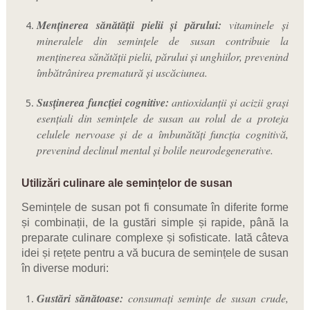
Menținerea sănătății pielii și părului:
vitaminele și
mineralele din semințele de susan contribuie la
menținerea sănătății pielii, părului și unghiilor, prevenind
îmbătrânirea prematură și uscăciunea.
Susținerea funcției cognitive:
antioxidanții și acizii grași
esențiali din semințele de susan au rolul de a proteja
celulele nervoase și de a îmbunătăți funcția cognitivă,
prevenind declinul mental și bolile neurodegenerative.
Utilizări culinare ale semințelor de susan
Semințele de susan pot fi consumate în diferite forme
și combinații, de la gustări simple și rapide, până la
preparate culinare complexe și sofisticate. Iată câteva
idei și rețete pentru a vă bucura de semințele de susan
în diverse moduri:
Gustări sănătoase:
consumați semințe de susan crude,