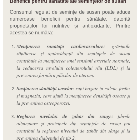
Beneficii pentru sănătate ale semințelor de susan
Consumul regulat de semințe de susan poate aduce
numeroase beneficii pentru sănătate, datorită
proprietăților lor nutritive și antioxidante. Printre
acestea se numără:
Menținerea sănătății cardiovasculare:
grăsimile
sănătoase și antioxidanții din semințele de susan
contribuie la menținerea unei tensiuni arteriale normale,
la reducerea nivelului colesterolului rău (LDL) și la
prevenirea formării plăcilor de aterom.
Susținerea sănătății oaselor:
sunt bogate în calciu, fosfor
și magneziu, care ajută la menținerea densității osoase și
la prevenirea osteoporozei.
Reglarea nivelului de zahăr din sânge:
fibrele
alimentare și proteinele din semințele de susan pot
contribui la reglarea nivelului de zahăr din sânge și la
prevenirea diabetului de tip 2.