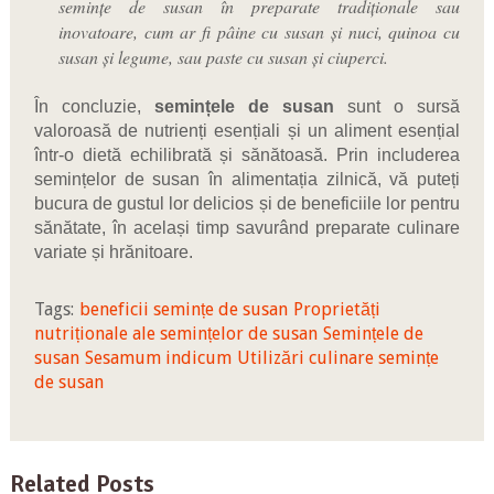
semințe de susan în preparate tradiționale sau
inovatoare, cum ar fi pâine cu susan și nuci, quinoa cu
susan și legume, sau paste cu susan și ciuperci.
În concluzie,
semințele de susan
sunt o sursă
valoroasă de nutrienți esențiali și un aliment esențial
într-o dietă echilibrată și sănătoasă. Prin includerea
semințelor de susan în alimentația zilnică, vă puteți
bucura de gustul lor delicios și de beneficiile lor pentru
sănătate, în același timp savurând preparate culinare
variate și hrănitoare.
Tags:
beneficii semințe de susan
Proprietăți
nutriționale ale semințelor de susan
Semințele de
susan
Sesamum indicum
Utilizări culinare semințe
de susan
Related Posts