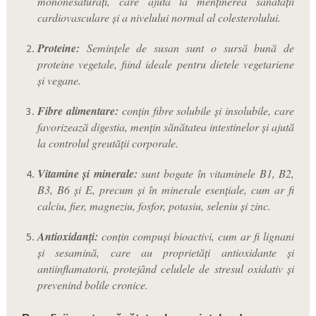
mononesaturați, care ajută la menținerea sănătății
cardiovasculare și a nivelului normal al colesterolului.
Proteine:
Semințele de susan sunt o sursă bună de
proteine vegetale, fiind ideale pentru dietele vegetariene
și vegane.
Fibre alimentare:
conțin fibre solubile și insolubile, care
favorizează digestia, mențin sănătatea intestinelor și ajută
la controlul greutății corporale.
Vitamine și minerale:
sunt bogate în vitaminele B1, B2,
B3, B6 și E, precum și în minerale esențiale, cum ar fi
calciu, fier, magneziu, fosfor, potasiu, seleniu și zinc.
Antioxidanți:
conțin compuși bioactivi, cum ar fi lignani
și sesamină, care au proprietăți antioxidante și
antiinflamatorii, protejând celulele de stresul oxidativ și
prevenind bolile cronice.